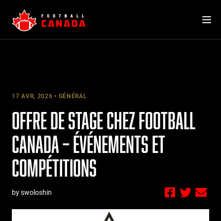
Skip
to
content
17 AVR, 2026
GÉNÉRAL
OFFRE DE STAGE CHEZ FOOTBALL
CANADA – ÉVÉNEMENTS ET
COMPÉTITIONS
by swoloshin