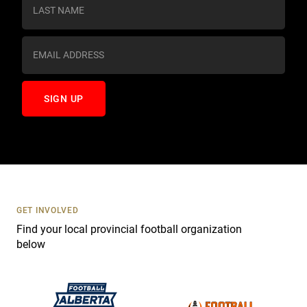
s
t
a
n
t
C
o
n
t
a
c
t
U
s
GET INVOLVED
e
Find your local provincial football organization
.
below
P
l
e
a