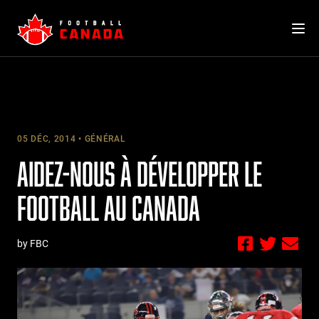
Skip
to
content
05 DÉC, 2014
GÉNÉRAL
AIDEZ-NOUS À DÉVELOPPER LE
FOOTBALL AU CANADA
by FBC