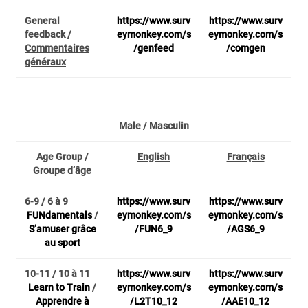
General
https://www.surv
https://www.surv
feedback /
eymonkey.com/s
eymonkey.com/s
Commentaires
/genfeed
/comgen
généraux
Male / Masculin
Age Group /
English
Français
Groupe d’âge
6-9 / 6 à 9
https://www.surv
https://www.surv
FUNdamentals
/
eymonkey.com/s
eymonkey.com/s
S’amuser grâce
/FUN6_9
/AGS6_9
au sport
10-11 / 10 à 11
https://www.surv
https://www.surv
Learn to Train
/
eymonkey.com/s
eymonkey.com/s
Apprendre à
/L2T10_12
/AAE10_12