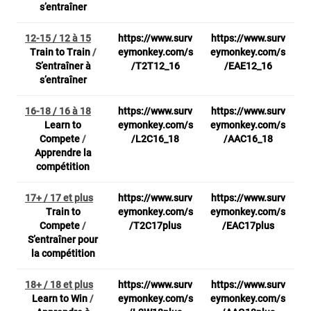
s’entraîner
12-15 / 12 à 15
https://www.surv
https://www.surv
Train to Train
/
eymonkey.com/s
eymonkey.com/s
S’entraîner à
/T2T12_16
/EAE12_16
s’entraîner
16-18 / 16 à 18
https://www.surv
https://www.surv
Learn to
eymonkey.com/s
eymonkey.com/s
Compete
/
/L2C16_18
/AAC16_18
Apprendre la
compétition
17+ / 17 et plus
https://www.surv
https://www.surv
Train to
eymonkey.com/s
eymonkey.com/s
Compete
/
/T2C17plus
/EAC17plus
S’entraîner pour
la compétition
18+ / 18 et plus
https://www.surv
https://www.surv
Learn to Win
/
eymonkey.com/s
eymonkey.com/s