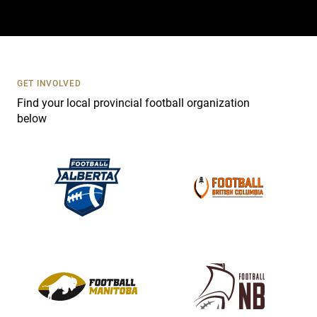
a
c
t
U
s
GET INVOLVED
e
Find your local provincial football organization
.
below
P
l
e
a
s
e
l
e
a
v
e
t