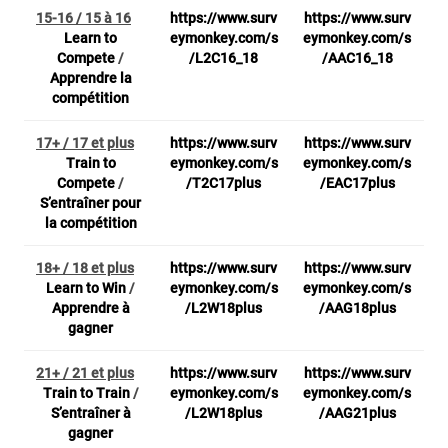
15-16 / 15 à 16
https://www.surv
https://www.surv
Learn to
eymonkey.com/s
eymonkey.com/s
Compete
/
/L2C16_18
/AAC16_18
Apprendre la
compétition
17+ / 17 et plus
https://www.surv
https://www.surv
Train to
eymonkey.com/s
eymonkey.com/s
Compete
/
/T2C17plus
/EAC17plus
S’entraîner pour
la compétition
18+ / 18 et plus
https://www.surv
https://www.surv
Learn to Win
/
eymonkey.com/s
eymonkey.com/s
Apprendre à
/L2W18plus
/AAG18plus
gagner
21+ / 21 et plus
https://www.surv
https://www.surv
Train to Train
/
eymonkey.com/s
eymonkey.com/s
S’entraîner à
/L2W18plus
/AAG21plus
gagner