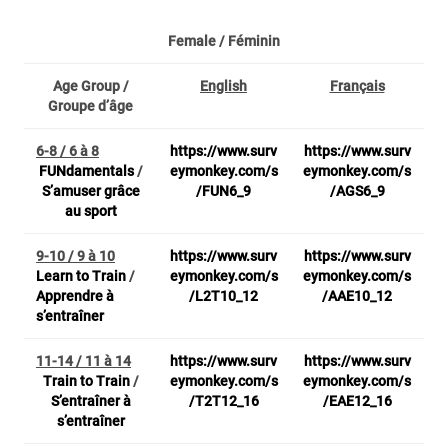
Female /
Féminin
Age Group /
English
Français
Groupe d’âge
6-8 / 6 à 8
https://www.surv
https://www.surv
FUNdamentals
/
eymonkey.com/s
eymonkey.com/s
S’amuser grâce
/FUN6_9
/AGS6_9
au sport
9-10 / 9 à 10
https://www.surv
https://www.surv
Learn to Train
/
eymonkey.com/s
eymonkey.com/s
Apprendre à
/L2T10_12
/AAE10_12
s’entraîner
11-14 / 11 à 14
https://www.surv
https://www.surv
Train to Train
/
eymonkey.com/s
eymonkey.com/s
S’entraîner à
/T2T12_16
/EAE12_16
s’entraîner