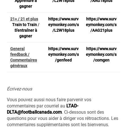
Apprendre à
/L2W18plus
/AAG18plus
gagner
21+ / 21 et plus
https://www.surv
https://www.surv
Train to Train
/
eymonkey.com/s
eymonkey.com/s
S’entraîner à
/L2W18plus
/AAG21plus
gagner
General
https://www.surv
https://www.surv
feedback /
eymonkey.com/s
eymonkey.com/s
Commentaires
/genfeed
/comgen
généraux
Écrivez-nous
Vous pouvez aussi nous faire parvenir vos
commentaires par courriel au
LTAD-
DLTA@footballcanada.com
. Ci-dessous sont des
questions pour vous aider à diriger vos rétroactions. Les
commentaires supplémentaires sont les bienvenus.