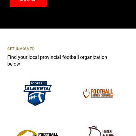
n
t
a
c
t
U
s
GET INVOLVED
e
Find your local provincial football organization
.
below
P
l
e
a
s
e
l
e
a
v