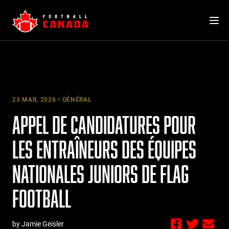
Skip
to
content
23 MAR, 2026
GÉNÉRAL
APPEL DE CANDIDATURES POUR
LES ENTRAÎNEURS DES ÉQUIPES
NATIONALES JUNIORS DE FLAG
FOOTBALL
by Jamie Geisler