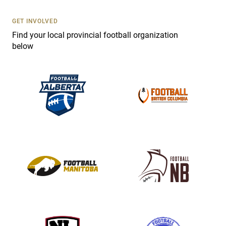
U
s
GET INVOLVED
e
Find your local provincial football organization
.
below
P
l
e
a
s
e
l
e
a
v
e
t
h
i
s