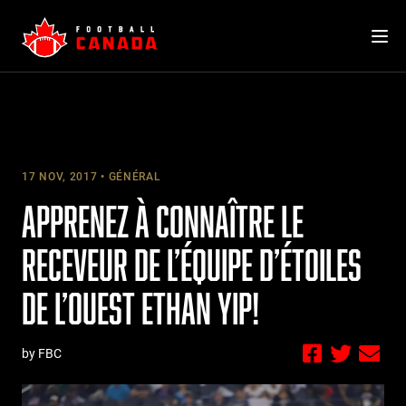
Skip
to
content
17 NOV, 2017
GÉNÉRAL
APPRENEZ À CONNAÎTRE LE
RECEVEUR DE L’ÉQUIPE D’ÉTOILES
DE L’OUEST ETHAN YIP!
by FBC