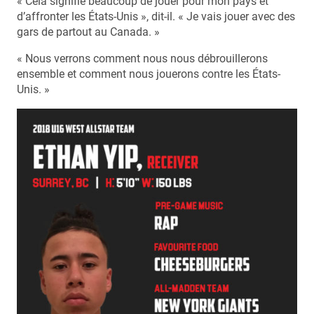
« Cela signifie beaucoup de jouer pour mon pays et
d’affronter les États-Unis », dit-il. « Je vais jouer avec des
gars de partout au Canada. »
« Nous verrons comment nous nous débrouillerons
ensemble et comment nous jouerons contre les États-
Unis. »