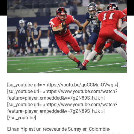
[su_youtube url= »https://youtu.be/quCCMa-OVwg »]
[su_youtube url= »https://www.youtube.com/watch?
feature=player_embedded&v=7gZN89S_hJk »]
[su_youtube url= »https://www.youtube.com/watch?
feature=player_embedded&v=7gZN89S_hJk »]
[/su_youtube]
Ethan Yip est un receveur de Surrey en Colombie-