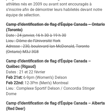
athlètes nés en 2009 ou avant sont encouragés à
s’inscrire afin de démontrer leurs habiletés devant notre
équipe de sélection.
Camp d’identification de flag d’Équipe Canada – Ontario
(Toronto)
Date : 24 janvier, 16 h 30 à 19 h 30
Lieu : Dôme de l’Université York
Adresse : 230, boulevard Ian McDonald, Toronto
(Ontario) M3J 3G8
Camp d’identification de flag d’Équipe Canada –
Québec (Rigaud)
Dates : 21 et 22 février
Feb 21st:
6-9pm (Women’s) Delson
Feb 22nd:
12-3Pm (Men’s) Montreal
Lieu : Complexe Sportif Delson / Concordia Stinger
Dome
Camp d’identification de flag d’Équipe Canada – Alberta
(Red Deer)