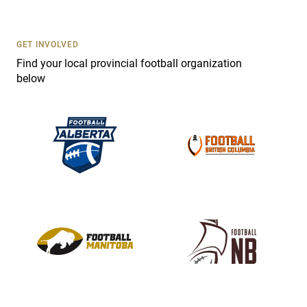
t
U
s
GET INVOLVED
e
Find your local provincial football organization
.
below
P
l
e
a
s
e
l
e
a
v
e
t
h
i