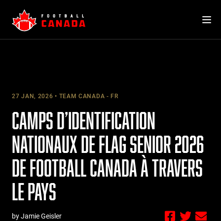
Skip
to
content
27 JAN, 2026
TEAM CANADA - FR
CAMPS D’IDENTIFICATION
NATIONAUX DE FLAG SENIOR 2026
DE FOOTBALL CANADA À TRAVERS
LE PAYS
by Jamie Geisler