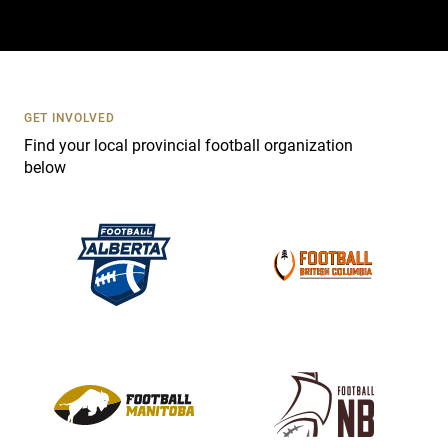
a
c
t
U
s
GET INVOLVED
e
Find your local provincial football organization
.
below
P
l
e
a
s
e
l
e
a
v
e
t