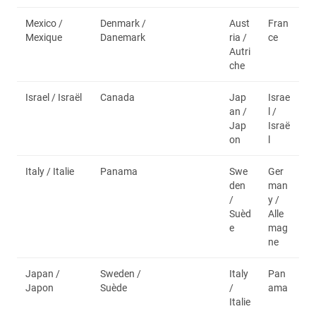
Mexico /
Denmark /
Aust
Fran
Mexique
Danemark
ria /
ce
Autri
che
Israel / Israël
Canada
Jap
Israe
an /
l /
Jap
Israë
on
l
Italy / Italie
Panama
Swe
Ger
den
man
/
y /
Suèd
Alle
e
mag
ne
Japan /
Sweden /
Italy
Pan
Japon
Suède
/
ama
Italie