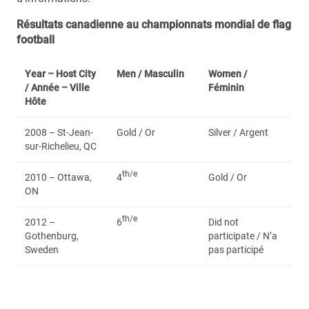
Résultats canadienne au championnats mondial de flag
football
Year – Host City
Men /
Masculin
Women /
/ Année – Ville
Féminin
Hôte
2008 – St-Jean-
Gold / Or
Silver / Argent
sur-Richelieu, QC
th/e
2010 – Ottawa,
4
Gold / Or
ON
th/e
2012 –
6
Did not
Gothenburg,
participate / N’a
Sweden
pas participé