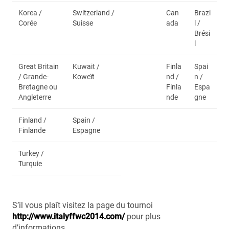
Korea /
Switzerland /
Can
Brazi
Corée
Suisse
ada
l /
Brési
l
Great Britain
Kuwait /
Finla
Spai
/ Grande-
Koweït
nd /
n /
Bretagne ou
Finla
Espa
Angleterre
nde
gne
Finland /
Spain /
Finlande
Espagne
Turkey /
Turquie
S’il vous plaît visitez la page du tournoi
http://www.italyffwc2014.com/
pour plus
d’informations.