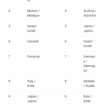
rk
4
Mexico /
4
Austria /
Mexique
Autriche
5
Israel /
5
Japan /
Israël
Japon
6
Canada
6
Israel /
Israël
7
Panama
7
German
y /
Allemag
ne
8
Italy /
8
Sweden
Italie
/ Suède
9
Japan /
9
Italy /
Japon
Italie