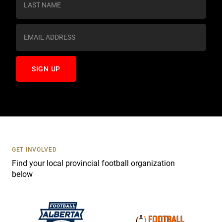
t
a
n
t
C
o
n
t
a
c
t
U
s
GET INVOLVED
e
Find your local provincial football organization
.
below
P
l
e
a