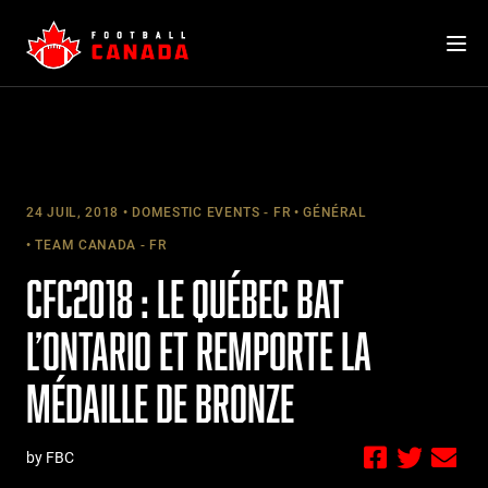
Skip
to
content
24 JUIL, 2018
DOMESTIC EVENTS - FR
GÉNÉRAL
TEAM CANADA - FR
CFC2018 : LE QUÉBEC BAT
L’ONTARIO ET REMPORTE LA
MÉDAILLE DE BRONZE
by FBC