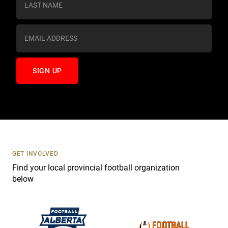
t
a
n
t
C
o
n
t
a
c
t
U
s
GET INVOLVED
e
Find your local provincial football organization
.
below
P
l
e
a