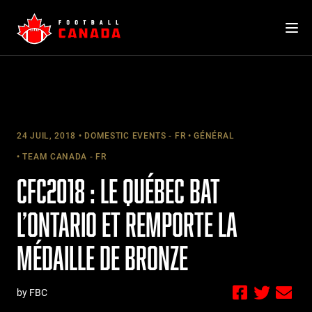
Skip
to
content
24 JUIL, 2018
DOMESTIC EVENTS - FR
GÉNÉRAL
TEAM CANADA - FR
CFC2018 : LE QUÉBEC BAT
L’ONTARIO ET REMPORTE LA
MÉDAILLE DE BRONZE
by FBC