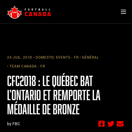
Skip
to
content
24 JUIL, 2018
DOMESTIC EVENTS - FR
GÉNÉRAL
TEAM CANADA - FR
CFC2018 : LE QUÉBEC BAT
L’ONTARIO ET REMPORTE LA
MÉDAILLE DE BRONZE
by FBC