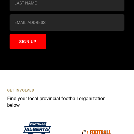
t
a
n
t
C
o
n
t
a
c
t
U
s
GET INVOLVED
e
Find your local provincial football organization
.
below
P
l
e
a