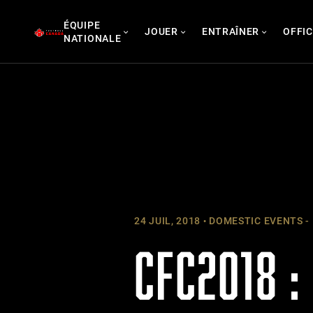
Skip
ÉQUIPE
to
JOUER
ENTRAÎNER
OFFIC
NATIONALE
content
24 JUIL, 2018
DOMESTIC EVENTS -
CFC2018 :