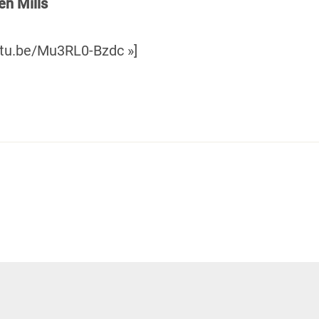
en Mills
outu.be/Mu3RL0-Bzdc »]