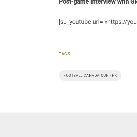
Post-game Interview with Gl
[su_youtube url= »https://y
TAGS
FOOTBALL CANADA CUP - FR