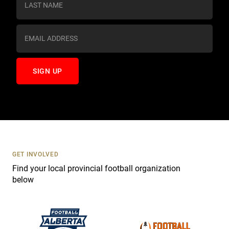
t
a
n
t
C
o
n
t
a
c
t
U
s
GET INVOLVED
e
Find your local provincial football organization
.
below
P
l
e
a