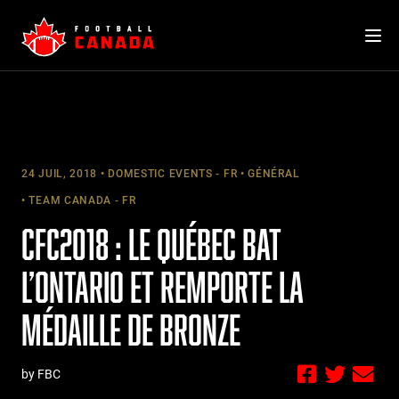
Skip
to
content
24 JUIL, 2018
DOMESTIC EVENTS - FR
GÉNÉRAL
TEAM CANADA - FR
CFC2018 : LE QUÉBEC BAT
L’ONTARIO ET REMPORTE LA
MÉDAILLE DE BRONZE
by FBC