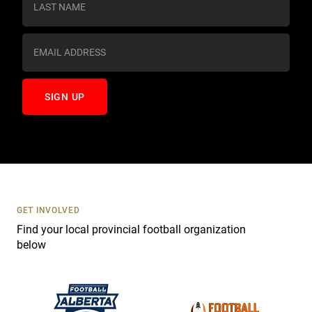
t
a
n
t
C
o
n
t
a
c
t
U
s
GET INVOLVED
e
Find your local provincial football organization
.
below
P
l
e
a