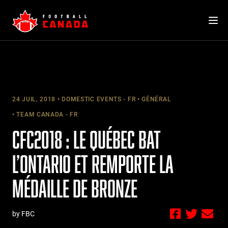
Skip
to
content
24 JUIL, 2018
DOMESTIC EVENTS - FR
GÉNÉRAL
TEAM CANADA - FR
CFC2018 : LE QUÉBEC BAT
L’ONTARIO ET REMPORTE LA
MÉDAILLE DE BRONZE
by FBC