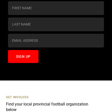
C
o
n
s
t
a
n
t
C
o
n
t
a
c
t
U
s
GET INVOLVED
e
Find your local provincial football organization
.
below