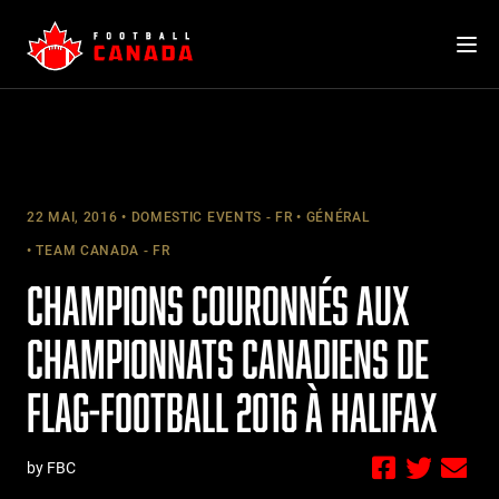
Skip
to
content
22 MAI, 2016
DOMESTIC EVENTS - FR
GÉNÉRAL
TEAM CANADA - FR
CHAMPIONS COURONNÉS AUX
CHAMPIONNATS CANADIENS DE
FLAG-FOOTBALL 2016 À HALIFAX
by FBC