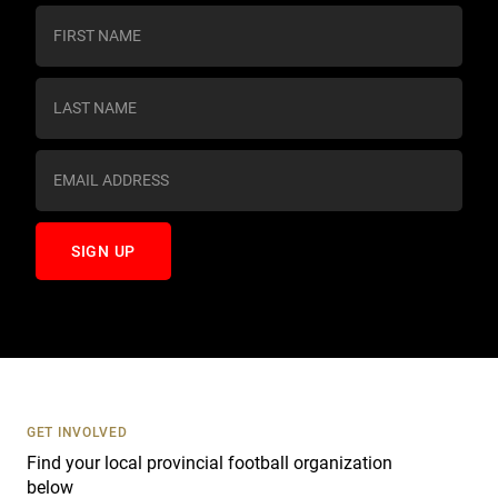
C
o
n
s
t
a
n
t
C
o
n
t
a
c
t
U
s
GET INVOLVED
e
Find your local provincial football organization
.
below