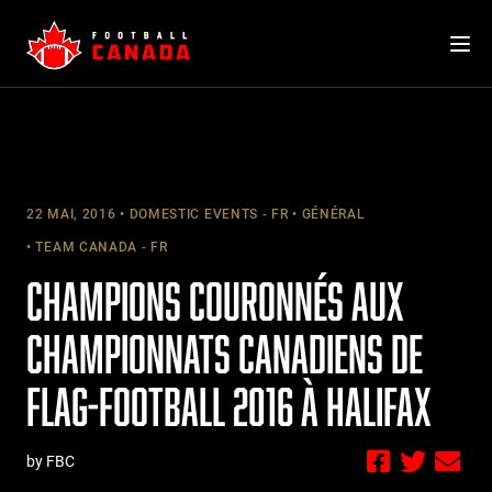
Skip
to
content
22 MAI, 2016
DOMESTIC EVENTS - FR
GÉNÉRAL
TEAM CANADA - FR
CHAMPIONS COURONNÉS AUX
CHAMPIONNATS CANADIENS DE
FLAG-FOOTBALL 2016 À HALIFAX
by FBC