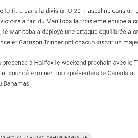
 le titre dans la division U-20 masculine dans un g
victoire a fait du Manitoba la troisième équipe à c
le, le Manitoba a déployé une attaque équilibrée al
ce et Garrison Trinder ont chacun inscrit un majeur
a présence à Halifax le weekend prochain avec le To
9 mai pour déterminer qui représentera le Canada
 au Bahamas.
LAG FOOTBALL NATIONAL CHAMPIONSHIPS - FR