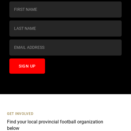
C
o
n
s
t
a
n
t
C
o
n
t
a
c
t
U
s
GET INVOLVED
e
Find your local provincial football organization
.
below