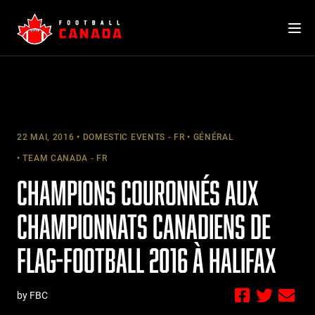
Skip
to
content
22 MAI, 2016
DOMESTIC EVENTS - FR
GÉNÉRAL
TEAM CANADA - FR
CHAMPIONS COURONNÉS AUX
CHAMPIONNATS CANADIENS DE
FLAG-FOOTBALL 2016 À HALIFAX
by FBC