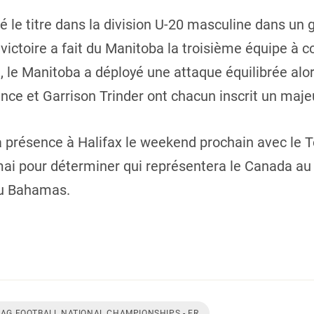
 le titre dans la division U-20 masculine dans un g
victoire a fait du Manitoba la troisième équipe à c
le, le Manitoba a déployé une attaque équilibrée al
ce et Garrison Trinder ont chacun inscrit un majeur
a présence à Halifax le weekend prochain avec le To
9 mai pour déterminer qui représentera le Canada
 au Bahamas.
LAG FOOTBALL NATIONAL CHAMPIONSHIPS - FR