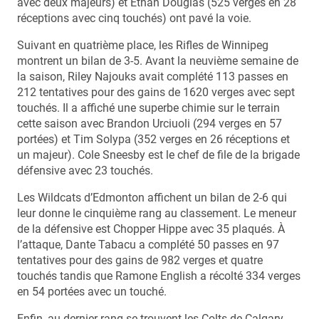
avec deux majeurs) et Ethan Douglas (525 verges en 28
réceptions avec cinq touchés) ont pavé la voie.
Suivant en quatrième place, les Rifles de Winnipeg
montrent un bilan de 3-5. Avant la neuvième semaine de
la saison, Riley Najouks avait complété 113 passes en
212 tentatives pour des gains de 1620 verges avec sept
touchés. Il a affiché une superbe chimie sur le terrain
cette saison avec Brandon Urciuoli (294 verges en 57
portées) et Tim Solypa (352 verges en 26 réceptions et
un majeur). Cole Sneesby est le chef de file de la brigade
défensive avec 23 touchés.
Les Wildcats d’Edmonton affichent un bilan de 2-6 qui
leur donne le cinquième rang au classement. Le meneur
de la défensive est Chopper Hippe avec 35 plaqués. À
l’attaque, Dante Tabacu a complété 50 passes en 97
tentatives pour des gains de 982 verges et quatre
touchés tandis que Ramone English a récolté 334 verges
en 54 portées avec un touché.
Enfin, au dernier rang se trouvent les Colts de Calgary,