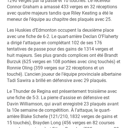
1290 verges par la passe et 10 touchés. Le receveur
Connor Graham a amassé 433 verges en 32 réceptions
avec quatre majeurs tandis que Riley Keating a été le
meneur de l’équipe au chapitre des plaqués avec 25.
Les Huskies d’Edmonton occupent la deuxième place
avec une fiche de 6-2. Le quart-arrière Declan O’Flaherty
a dirigé l’attaque en complétant 102 de ses 176
tentatives de passe pour des gains de 1314 verges et
huit majeurs. Ses plus grands complices ont été Brandt
Burzuk (625 verges en 108 portées avec cinq touchés) et
Ronnie Oling (359 verges sur 22 réceptions et un
touché). L’ancien joueur de l’équipe provinciale albertaine
Tadi Sawira a brillé en défensive avec 29 plaqués.
Le Thunder de Regina est présentement troisième avec
une fiche de 5-3. La pierre d’assise en défensive est
Davin Williamson, qui avait enregistré 23 plaqués avant
la 10e semaine de compétition. À l’attaque, le quart-
arrière Blake Scherle (121/210, 1832 verges de gains et
15 touchés), Brayden Long (456 verges en 82 courses