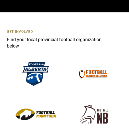
a
c
t
U
s
GET INVOLVED
e
Find your local provincial football organization
.
below
P
l
e
a
s
e
l
e
a
v
e
t