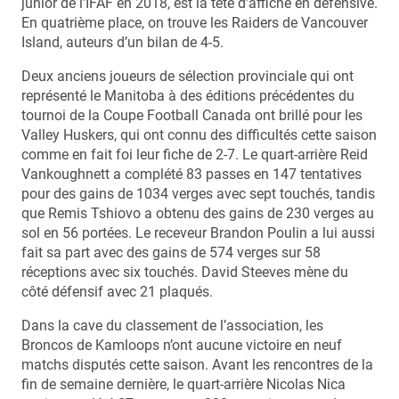
junior de l’IFAF en 2018, est la tête d’affiche en défensive.
En quatrième place, on trouve les Raiders de Vancouver
Island, auteurs d’un bilan de 4-5.
Deux anciens joueurs de sélection provinciale qui ont
représenté le Manitoba à des éditions précédentes du
tournoi de la Coupe Football Canada ont brillé pour les
Valley Huskers, qui ont connu des difficultés cette saison
comme en fait foi leur fiche de 2-7. Le quart-arrière Reid
Vankoughnett a complété 83 passes en 147 tentatives
pour des gains de 1034 verges avec sept touchés, tandis
que Remis Tshiovo a obtenu des gains de 230 verges au
sol en 56 portées. Le receveur Brandon Poulin a lui aussi
fait sa part avec des gains de 574 verges sur 58
réceptions avec six touchés. David Steeves mène du
côté défensif avec 21 plaqués.
Dans la cave du classement de l’association, les
Broncos de Kamloops n’ont aucune victoire en neuf
matchs disputés cette saison. Avant les rencontres de la
fin de semaine dernière, le quart-arrière Nicolas Nica