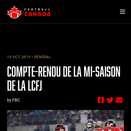
Skip
to
content
16 OCT, 2019
GÉNÉRAL
COMPTE-RENDU DE LA MI-SAISON
DE LA LCFJ
by FBC