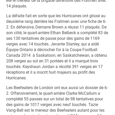
été le meneur de la brigade défensive des Fratmen avec
14 plaqués.
La défaite fait en sorte que les Hurricanes ont glissé au
deuxième rang derrière les Fratmen avec une fiche de 6-
2. En défensive, Demarre Brown a réussi 11 plaqués. De
son côté, le quart-arrière Ethan Belbeck a complété 83 de
ses 130 tentatives de passe pour des gains de 1169
verges avec 14 touchés. Jevante Stanley, qui a aidé
Équipe Ontario à décrocher l’or à la Coupe Football
Canada 2014 à Saskatoon, en Saskatchewan, a obtenu
208 verges au sol en 31 portées et il a marqué trois
touchés. Keyshaun Jordan a récolté 391 verges en 17
réceptions et il a inscrit huit majeurs au profit des
Hurricanes.
Les Beefeaters de London ont eux aussi un dossier de 6-
2. Offensivement, le quart-arrière Clarke McCallum a
complété 55 passes sur un total de 98 tentatives pour
des gains de 1017 verges avec neuf touchés. Tazie
Vang-Bell est le meneur des Beefeaters autant pour les