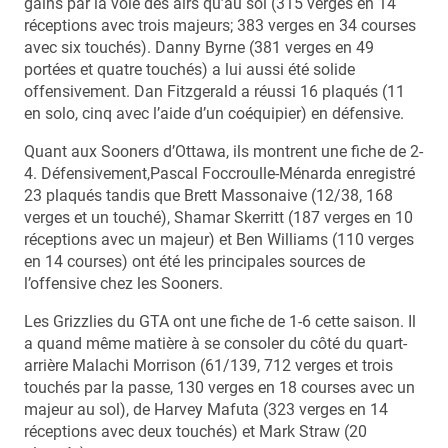
gains par la voie des airs qu’au sol (315 verges en 14
réceptions avec trois majeurs; 383 verges en 34 courses
avec six touchés). Danny Byrne (381 verges en 49
portées et quatre touchés) a lui aussi été solide
offensivement. Dan Fitzgerald a réussi 16 plaqués (11
en solo, cinq avec l’aide d’un coéquipier) en défensive.
Quant aux Sooners d’Ottawa, ils montrent une fiche de 2-
4. Défensivement,Pascal Foccroulle-Ménarda enregistré
23 plaqués tandis que Brett Massonaive (12/38, 168
verges et un touché), Shamar Skerritt (187 verges en 10
réceptions avec un majeur) et Ben Williams (110 verges
en 14 courses) ont été les principales sources de
l’offensive chez les Sooners.
Les Grizzlies du GTA ont une fiche de 1-6 cette saison. Il
a quand même matière à se consoler du côté du quart-
arrière Malachi Morrison (61/139, 712 verges et trois
touchés par la passe, 130 verges en 18 courses avec un
majeur au sol), de Harvey Mafuta (323 verges en 14
réceptions avec deux touchés) et Mark Straw (20