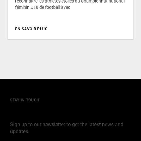
reconnaître les athlètes étoiles du Championnat national
féminin U18 de football avec
EN SAVOIR PLUS
STAY IN TOUCH
Join our mailing list
Sign up to our newsletter to get the latest news and
updates.