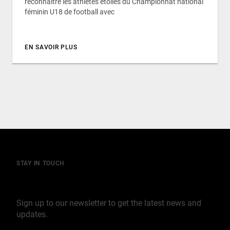
reconnaître les athlètes étoiles du Championnat national
féminin U18 de football avec
EN SAVOIR PLUS
STAY IN TOUCH
Join our mailing list
Sign up to our newsletter to get the latest news and
updates.