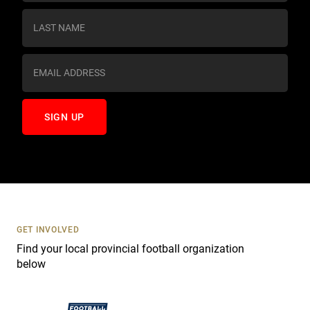
n
s
t
a
n
t
C
o
n
t
a
c
t
U
s
GET INVOLVED
e
Find your local provincial football organization
.
below
P
l
e