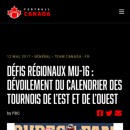
Skip
to
content
12 MAI, 2017
GÉNÉRAL
TEAM CANADA - FR
DÉFIS RÉGIONAUX MU-16 :
DÉVOILEMENT DU CALENDRIER DES
TOURNOIS DE L’EST ET DE L’OUEST
by FBC