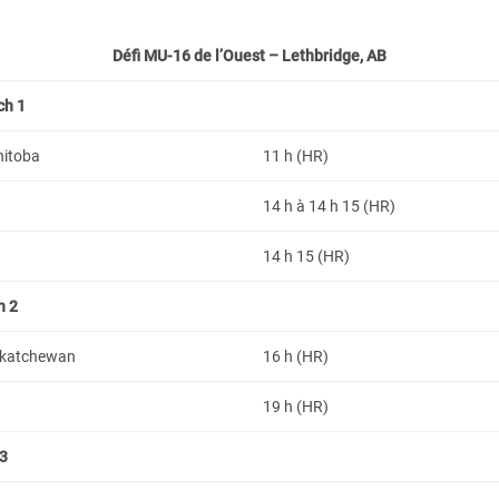
Défi MU-16 de l’Ouest – Lethbridge, AB
ch 1
nitoba
11 h (HR)
14 h à 14 h 15 (HR)
14 h 15 (HR)
h 2
askatchewan
16 h (HR)
19 h (HR)
 3