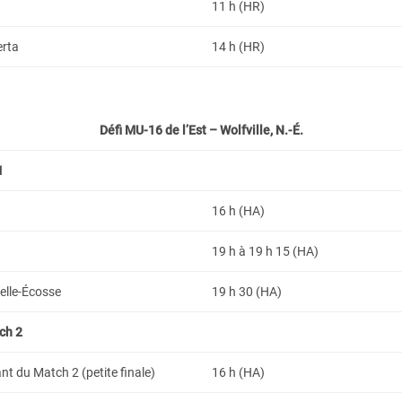
11 h (HR)
erta
14 h (HR)
Défi MU-16 de l’Est – Wolfville, N.-É.
1
16 h (HA)
19 h à 19 h 15 (HA)
elle-Écosse
19 h 30 (HA)
ch 2
t du Match 2 (petite finale)
16 h (HA)