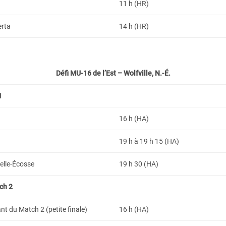
11 h (HR)
erta
14 h (HR)
Défi MU-16 de l’Est – Wolfville, N.-É.
1
16 h (HA)
19 h à 19 h 15 (HA)
elle-Écosse
19 h 30 (HA)
ch 2
t du Match 2 (petite finale)
16 h (HA)