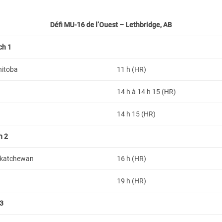
Défi MU-16 de l’Ouest – Lethbridge, AB
ch 1
nitoba
11 h (HR)
14 h à 14 h 15 (HR)
14 h 15 (HR)
h 2
askatchewan
16 h (HR)
19 h (HR)
 3