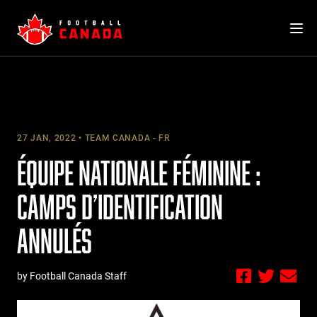
Skip
to
content
27 JAN, 2022
TEAM CANADA - FR
ÉQUIPE NATIONALE FÉMININE :
CAMPS D’IDENTIFICATION
ANNULÉS
by Football Canada Staff