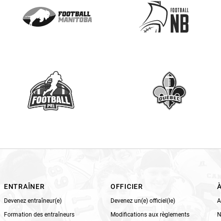
e
a
s
e
l
e
a
v
e
t
h
i
s
f
i
e
l
ENTRAÎNER
OFFICIER
d
Devenez entraîneur(e)
Devenez un(e) officiel(le)
A
b
Formation des entraîneurs
Modifications aux règlements
N
l