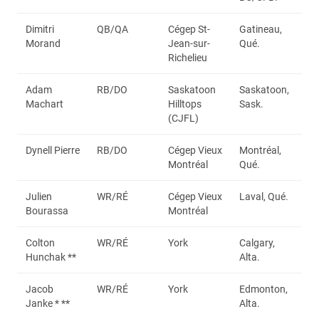
Dimitri
QB/QA
Cégep St-
Gatineau,
Morand
Jean-sur-
Qué.
Richelieu
Adam
RB/DO
Saskatoon
Saskatoon,
Machart
Hilltops
Sask.
(CJFL)
Dynell Pierre
RB/DO
Cégep Vieux
Montréal,
Montréal
Qué.
Julien
WR/RÉ
Cégep Vieux
Laval, Qué.
Bourassa
Montréal
Colton
WR/RÉ
York
Calgary,
Hunchak **
Alta.
Jacob
WR/RÉ
York
Edmonton,
Janke * **
Alta.