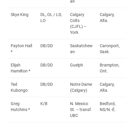
an
Skye King
DL, OL / LD,
Calgary
Calgary,
LO
Colts
Alta.
(CJFL) –
York
Payton Hall
DB/DD
Saskatchew
Caronport,
*
an
Sask.
Elijah
DB/DD
Guelph
Brampton,
Hamilton *
Ont.
Ted
DB/DD
Notre Dame
Calgary,
Kubongo
(Calgary)
Alta.
Greg
K/B
N. Mexico
Bedford,
Hutchins *
St. – transf.
NS/N.-É.
UBC