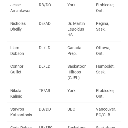
Jesse
RB/DO
York
Etobicoke,
Amankwaa
Ont.
Nicholas
DE/AD
Dr. Martin
Regina,
Dheilly
LeBoldus
Sask.
HS
Liam
DL/LD
Canada
Ottawa,
Dobson
Prep.
Ont.
Connor
DL/LD
Saskatoon
Humboldt,
Guillet
Hilltops
Sask.
(CJFL)
Nikola
TE/AR
York
Etobicoke,
Kalinic
Ont.
Stavros
DB/DD
UBC
Vancouver,
Katsantonis
BC/C.-B.
Cody Peters
LB/SEC
Saskatoon
Saskatoon,