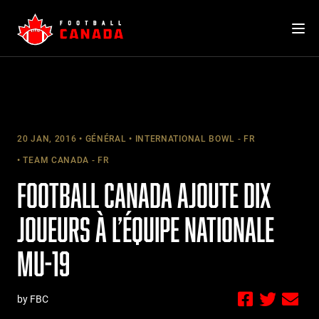
Skip
to
content
20 JAN, 2016
GÉNÉRAL
INTERNATIONAL BOWL - FR
TEAM CANADA - FR
FOOTBALL CANADA AJOUTE DIX
JOUEURS À L’ÉQUIPE NATIONALE
MU-19
by FBC