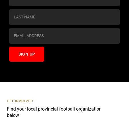
o
n
s
t
a
n
t
C
o
n
t
a
c
t
U
s
GET INVOLVED
e
Find your local provincial football organization
.
below
P
l