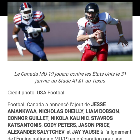
Le Canada MU-19 jouera contre les États-Unis le 31
janvier au Stade AT&T au Texas
Credit photo: USA Football
Football Canada a annoncé l’ajout de
JESSE
AMANKWAA
,
NICHOLAS DHEILLY
,
LIAM DOBSON
,
CONNOR GUILLET
,
NIKOLA KALINIC
,
STAVROS
KATSANTONIS
,
CODY PETERS
,
JASON PRICE
,
ALEXANDER SALYTCHEV
, et
JAY YAUSIE
à l’alignement
de l’Équipe nationale MU-19 en préparation pour son