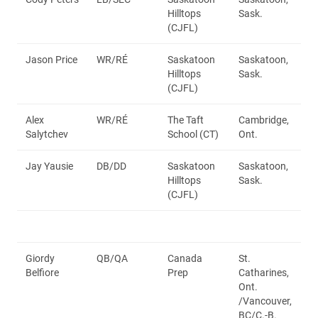
Hilltops
Sask.
(CJFL)
Jason Price
WR/RÉ
Saskatoon
Saskatoon,
Hilltops
Sask.
(CJFL)
Alex
WR/RÉ
The Taft
Cambridge,
Salytchev
School (CT)
Ont.
Jay Yausie
DB/DD
Saskatoon
Saskatoon,
Hilltops
Sask.
(CJFL)
Giordy
QB/QA
Canada
St.
Belfiore
Prep
Catharines,
Ont.
/Vancouver,
BC/C.-B.