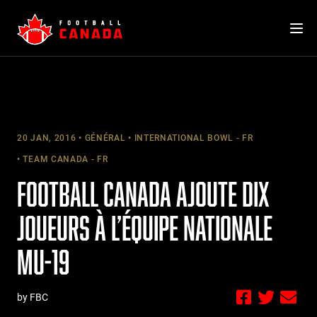
Skip
to
content
20 JAN, 2016
GÉNÉRAL
INTERNATIONAL BOWL - FR
TEAM CANADA - FR
FOOTBALL CANADA AJOUTE DIX
JOUEURS À L’ÉQUIPE NATIONALE
MU-19
by FBC