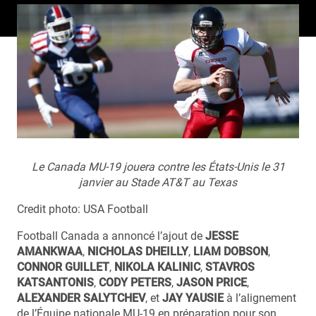
Le Canada MU-19 jouera contre les États-Unis le 31
janvier au Stade AT&T au Texas
Credit photo: USA Football
Football Canada a annoncé l’ajout de
JESSE
AMANKWAA
,
NICHOLAS DHEILLY
,
LIAM DOBSON
,
CONNOR GUILLET
,
NIKOLA KALINIC
,
STAVROS
KATSANTONIS
,
CODY PETERS
,
JASON PRICE
,
ALEXANDER SALYTCHEV
, et
JAY YAUSIE
à l’alignement
de l’Équipe nationale MU-19 en préparation pour son