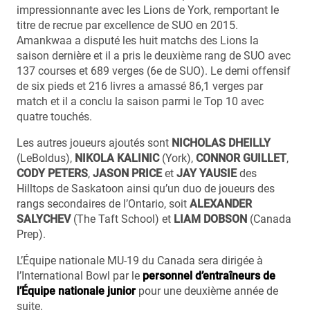
impressionnante avec les Lions de York, remportant le
titre de recrue par excellence de SUO en 2015.
Amankwaa a disputé les huit matchs des Lions la
saison dernière et il a pris le deuxième rang de SUO avec
137 courses et 689 verges (6e de SUO). Le demi offensif
de six pieds et 216 livres a amassé 86,1 verges par
match et il a conclu la saison parmi le Top 10 avec
quatre touchés.
Les autres joueurs ajoutés sont
NICHOLAS DHEILLY
(LeBoldus),
NIKOLA KALINIC
(York),
CONNOR GUILLET
,
CODY PETERS
,
JASON PRICE
et
JAY YAUSIE
des
Hilltops de Saskatoon ainsi qu’un duo de joueurs des
rangs secondaires de l’Ontario, soit
ALEXANDER
SALYCHEV
(The Taft School) et
LIAM DOBSON
(Canada
Prep).
L’Équipe nationale MU-19 du Canada sera dirigée à
l’International Bowl par le
personnel d’entraîneurs de
l’Équipe nationale junior
pour une deuxième année de
suite.