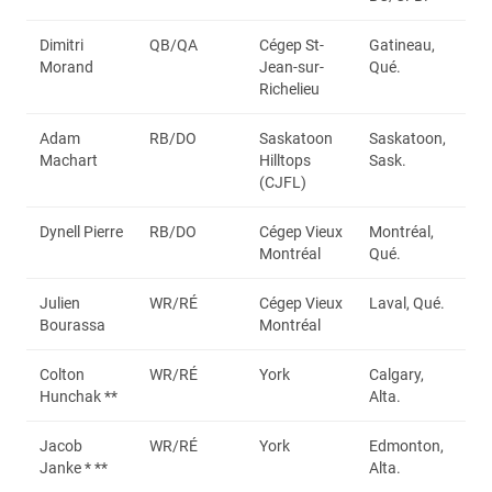
Dimitri
QB/QA
Cégep St-
Gatineau,
Morand
Jean-sur-
Qué.
Richelieu
Adam
RB/DO
Saskatoon
Saskatoon,
Machart
Hilltops
Sask.
(CJFL)
Dynell Pierre
RB/DO
Cégep Vieux
Montréal,
Montréal
Qué.
Julien
WR/RÉ
Cégep Vieux
Laval, Qué.
Bourassa
Montréal
Colton
WR/RÉ
York
Calgary,
Hunchak **
Alta.
Jacob
WR/RÉ
York
Edmonton,
Janke * **
Alta.