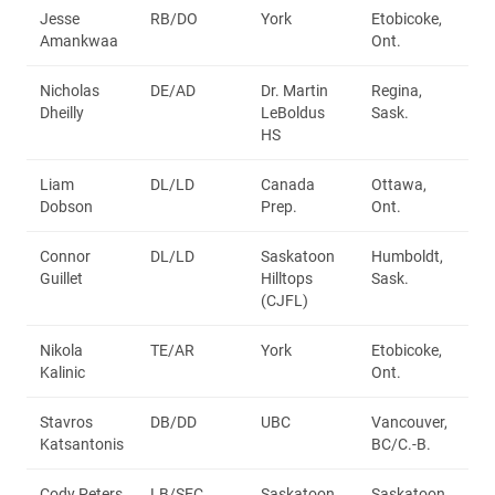
Jesse
RB/DO
York
Etobicoke,
Amankwaa
Ont.
Nicholas
DE/AD
Dr. Martin
Regina,
Dheilly
LeBoldus
Sask.
HS
Liam
DL/LD
Canada
Ottawa,
Dobson
Prep.
Ont.
Connor
DL/LD
Saskatoon
Humboldt,
Guillet
Hilltops
Sask.
(CJFL)
Nikola
TE/AR
York
Etobicoke,
Kalinic
Ont.
Stavros
DB/DD
UBC
Vancouver,
Katsantonis
BC/C.-B.
Cody Peters
LB/SEC
Saskatoon
Saskatoon,