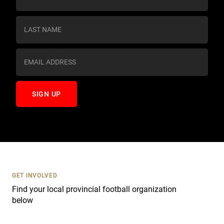
o
n
s
t
a
n
t
C
o
n
t
a
c
t
U
s
GET INVOLVED
e
Find your local provincial football organization
.
below
P
l