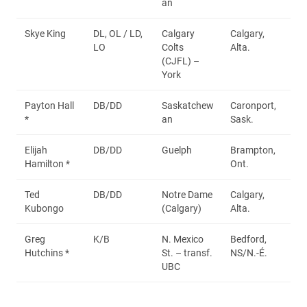
an
Skye King
DL, OL / LD,
Calgary
Calgary,
LO
Colts
Alta.
(CJFL) –
York
Payton Hall
DB/DD
Saskatchew
Caronport,
*
an
Sask.
Elijah
DB/DD
Guelph
Brampton,
Hamilton *
Ont.
Ted
DB/DD
Notre Dame
Calgary,
Kubongo
(Calgary)
Alta.
Greg
K/B
N. Mexico
Bedford,
Hutchins *
St. – transf.
NS/N.-É.
UBC