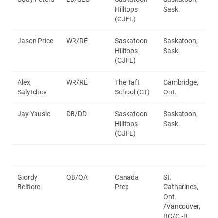
Hilltops
Sask.
(CJFL)
Jason Price
WR/RÉ
Saskatoon
Saskatoon,
Hilltops
Sask.
(CJFL)
Alex
WR/RÉ
The Taft
Cambridge,
Salytchev
School (CT)
Ont.
Jay Yausie
DB/DD
Saskatoon
Saskatoon,
Hilltops
Sask.
(CJFL)
Giordy
QB/QA
Canada
St.
Belfiore
Prep
Catharines,
Ont.
/Vancouver,
BC/C.-B.