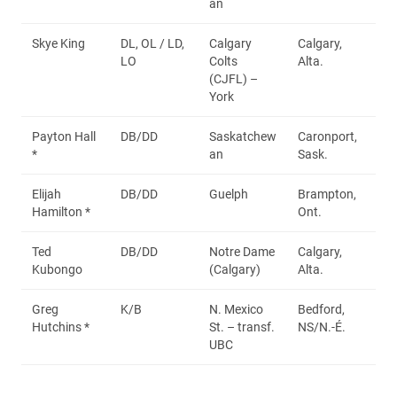
an
Skye King
DL, OL / LD,
Calgary
Calgary,
LO
Colts
Alta.
(CJFL) –
York
Payton Hall
DB/DD
Saskatchew
Caronport,
*
an
Sask.
Elijah
DB/DD
Guelph
Brampton,
Hamilton *
Ont.
Ted
DB/DD
Notre Dame
Calgary,
Kubongo
(Calgary)
Alta.
Greg
K/B
N. Mexico
Bedford,
Hutchins *
St. – transf.
NS/N.-É.
UBC