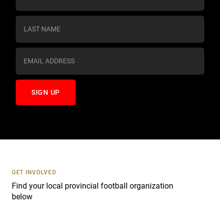
o
n
s
t
a
n
t
C
o
n
t
a
c
t
U
s
GET INVOLVED
e
Find your local provincial football organization
.
below
P
l