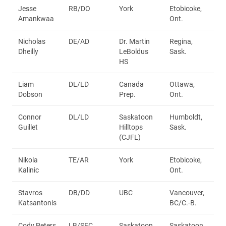
Jesse
RB/DO
York
Etobicoke,
Amankwaa
Ont.
Nicholas
DE/AD
Dr. Martin
Regina,
Dheilly
LeBoldus
Sask.
HS
Liam
DL/LD
Canada
Ottawa,
Dobson
Prep.
Ont.
Connor
DL/LD
Saskatoon
Humboldt,
Guillet
Hilltops
Sask.
(CJFL)
Nikola
TE/AR
York
Etobicoke,
Kalinic
Ont.
Stavros
DB/DD
UBC
Vancouver,
Katsantonis
BC/C.-B.
Cody Peters
LB/SEC
Saskatoon
Saskatoon,