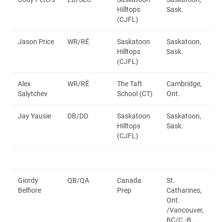
Hilltops
Sask.
(CJFL)
Jason Price
WR/RÉ
Saskatoon
Saskatoon,
Hilltops
Sask.
(CJFL)
Alex
WR/RÉ
The Taft
Cambridge,
Salytchev
School (CT)
Ont.
Jay Yausie
DB/DD
Saskatoon
Saskatoon,
Hilltops
Sask.
(CJFL)
Giordy
QB/QA
Canada
St.
Belfiore
Prep
Catharines,
Ont.
/Vancouver,
BC/C.-B.