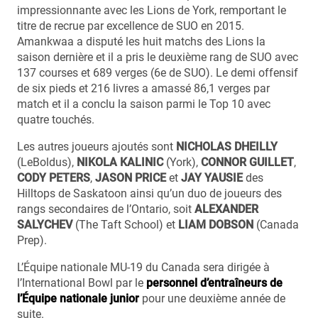
impressionnante avec les Lions de York, remportant le
titre de recrue par excellence de SUO en 2015.
Amankwaa a disputé les huit matchs des Lions la
saison dernière et il a pris le deuxième rang de SUO avec
137 courses et 689 verges (6e de SUO). Le demi offensif
de six pieds et 216 livres a amassé 86,1 verges par
match et il a conclu la saison parmi le Top 10 avec
quatre touchés.
Les autres joueurs ajoutés sont
NICHOLAS DHEILLY
(LeBoldus),
NIKOLA KALINIC
(York),
CONNOR GUILLET
,
CODY PETERS
,
JASON PRICE
et
JAY YAUSIE
des
Hilltops de Saskatoon ainsi qu’un duo de joueurs des
rangs secondaires de l’Ontario, soit
ALEXANDER
SALYCHEV
(The Taft School) et
LIAM DOBSON
(Canada
Prep).
L’Équipe nationale MU-19 du Canada sera dirigée à
l’International Bowl par le
personnel d’entraîneurs de
l’Équipe nationale junior
pour une deuxième année de
suite.