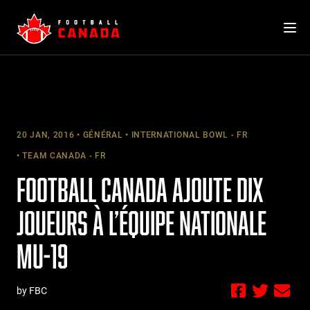
Skip
to
content
20 JAN, 2016
GÉNÉRAL
INTERNATIONAL BOWL - FR
TEAM CANADA - FR
FOOTBALL CANADA AJOUTE DIX
JOUEURS À L’ÉQUIPE NATIONALE
MU-19
by FBC