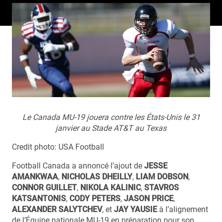
Le Canada MU-19 jouera contre les États-Unis le 31
janvier au Stade AT&T au Texas
Credit photo: USA Football
Football Canada a annoncé l’ajout de
JESSE
AMANKWAA
,
NICHOLAS DHEILLY
,
LIAM DOBSON
,
CONNOR GUILLET
,
NIKOLA KALINIC
,
STAVROS
KATSANTONIS
,
CODY PETERS
,
JASON PRICE
,
ALEXANDER SALYTCHEV
, et
JAY YAUSIE
à l’alignement
de l’Équipe nationale MU-19 en préparation pour son