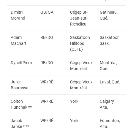
Dimitri
QB/QA
Cégep St-
Gatineau,
Morand
Jean-sur-
Qué.
Richelieu
Adam
RB/DO
Saskatoon
Saskatoon,
Machart
Hilltops
Sask.
(CJFL)
Dynell Pierre
RB/DO
Cégep Vieux
Montréal,
Montréal
Qué.
Julien
WR/RÉ
Cégep Vieux
Laval, Qué.
Bourassa
Montréal
Colton
WR/RÉ
York
Calgary,
Hunchak **
Alta.
Jacob
WR/RÉ
York
Edmonton,
Janke * **
Alta.