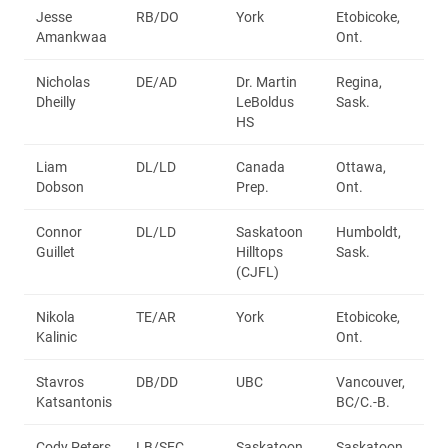
Jesse
RB/DO
York
Etobicoke,
Amankwaa
Ont.
Nicholas
DE/AD
Dr. Martin
Regina,
Dheilly
LeBoldus
Sask.
HS
Liam
DL/LD
Canada
Ottawa,
Dobson
Prep.
Ont.
Connor
DL/LD
Saskatoon
Humboldt,
Guillet
Hilltops
Sask.
(CJFL)
Nikola
TE/AR
York
Etobicoke,
Kalinic
Ont.
Stavros
DB/DD
UBC
Vancouver,
Katsantonis
BC/C.-B.
Cody Peters
LB/SEC
Saskatoon
Saskatoon,