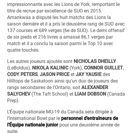
impressionnante avec les Lions de York, remportant le
titre de recrue par excellence de SUO en 2015.
Amankwaa a disputé les huit matchs des Lions la
saison dernière et il a pris le deuxième rang de SUO avec
137 courses et 689 verges (6e de SUO). Le demi offensif
de six pieds et 216 livres a amassé 86,1 verges par
match et il a conclu la saison parmi le Top 10 avec
quatre touchés.
Les autres joueurs ajoutés sont
NICHOLAS DHEILLY
(LeBoldus),
NIKOLA KALINIC
(York),
CONNOR GUILLET
,
CODY PETERS
,
JASON PRICE
et
JAY YAUSIE
des
Hilltops de Saskatoon ainsi qu’un duo de joueurs des
rangs secondaires de l’Ontario, soit
ALEXANDER
SALYCHEV
(The Taft School) et
LIAM DOBSON
(Canada
Prep).
L’Équipe nationale MU-19 du Canada sera dirigée à
l’International Bowl par le
personnel d’entraîneurs de
l’Équipe nationale junior
pour une deuxième année de
suite.