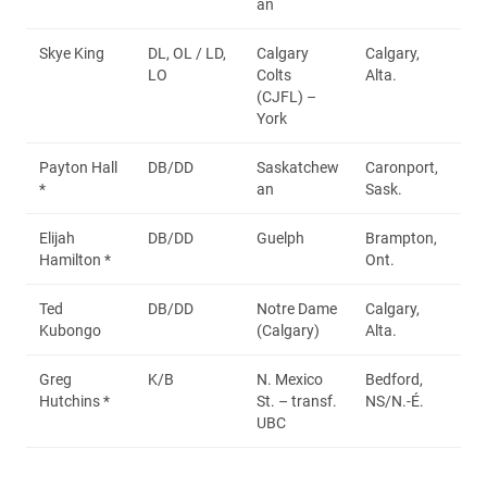
an
Skye King
DL, OL / LD,
Calgary
Calgary,
LO
Colts
Alta.
(CJFL) –
York
Payton Hall
DB/DD
Saskatchew
Caronport,
*
an
Sask.
Elijah
DB/DD
Guelph
Brampton,
Hamilton *
Ont.
Ted
DB/DD
Notre Dame
Calgary,
Kubongo
(Calgary)
Alta.
Greg
K/B
N. Mexico
Bedford,
Hutchins *
St. – transf.
NS/N.-É.
UBC