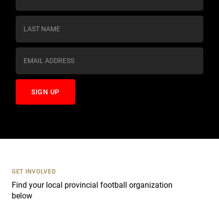
o
n
s
t
a
n
t
C
o
n
t
a
c
t
U
s
GET INVOLVED
e
Find your local provincial football organization
.
below
P
l