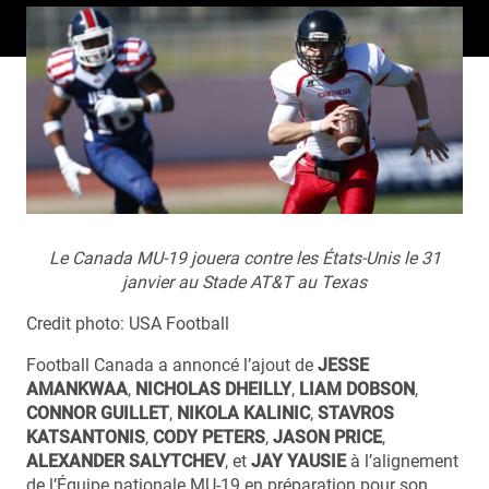
Le Canada MU-19 jouera contre les États-Unis le 31
janvier au Stade AT&T au Texas
Credit photo: USA Football
Football Canada a annoncé l’ajout de
JESSE
AMANKWAA
,
NICHOLAS DHEILLY
,
LIAM DOBSON
,
CONNOR GUILLET
,
NIKOLA KALINIC
,
STAVROS
KATSANTONIS
,
CODY PETERS
,
JASON PRICE
,
ALEXANDER SALYTCHEV
, et
JAY YAUSIE
à l’alignement
de l’Équipe nationale MU-19 en préparation pour son