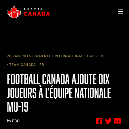
Skip
to
content
20 JAN, 2016
GÉNÉRAL
INTERNATIONAL BOWL - FR
TEAM CANADA - FR
FOOTBALL CANADA AJOUTE DIX
JOUEURS À L’ÉQUIPE NATIONALE
MU-19
by FBC