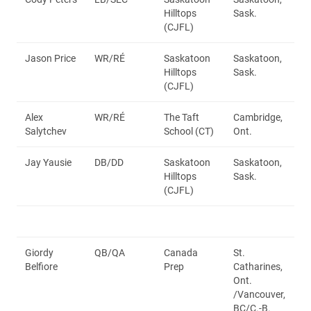
Hilltops
Sask.
(CJFL)
Jason Price
WR/RÉ
Saskatoon
Saskatoon,
Hilltops
Sask.
(CJFL)
Alex
WR/RÉ
The Taft
Cambridge,
Salytchev
School (CT)
Ont.
Jay Yausie
DB/DD
Saskatoon
Saskatoon,
Hilltops
Sask.
(CJFL)
Giordy
QB/QA
Canada
St.
Belfiore
Prep
Catharines,
Ont.
/Vancouver,
BC/C.-B.