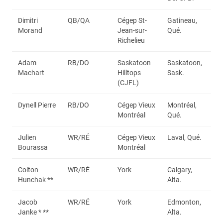
Dimitri
QB/QA
Cégep St-
Gatineau,
Morand
Jean-sur-
Qué.
Richelieu
Adam
RB/DO
Saskatoon
Saskatoon,
Machart
Hilltops
Sask.
(CJFL)
Dynell Pierre
RB/DO
Cégep Vieux
Montréal,
Montréal
Qué.
Julien
WR/RÉ
Cégep Vieux
Laval, Qué.
Bourassa
Montréal
Colton
WR/RÉ
York
Calgary,
Hunchak **
Alta.
Jacob
WR/RÉ
York
Edmonton,
Janke * **
Alta.