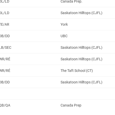
DL/LD
Canada Prep.
DL/LD
Saskatoon Hilltops (CJFL)
TE/AR
York
DB/DD
UBC
LB/SEC
Saskatoon Hilltops (CJFL)
WR/RÉ
Saskatoon Hilltops (CJFL)
WR/RÉ
The Taft School (CT)
DB/DD
Saskatoon Hilltops (CJFL)
QB/QA
Canada Prep