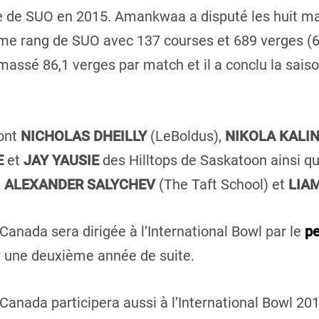
ce de SUO en 2015. Amankwaa a disputé les huit ma
xième rang de SUO avec 137 courses et 689 verges (
amassé 86,1 verges par match et il a conclu la sais
ont
NICHOLAS DHEILLY
(LeBoldus),
NIKOLA KALIN
E
et
JAY YAUSIE
des Hilltops de Saskatoon ainsi q
t
ALEXANDER SALYCHEV
(The Taft School) et
LIA
Canada sera dirigée à l’International Bowl par le
pe
 une deuxième année de suite.
Canada participera aussi à l’International Bowl 2