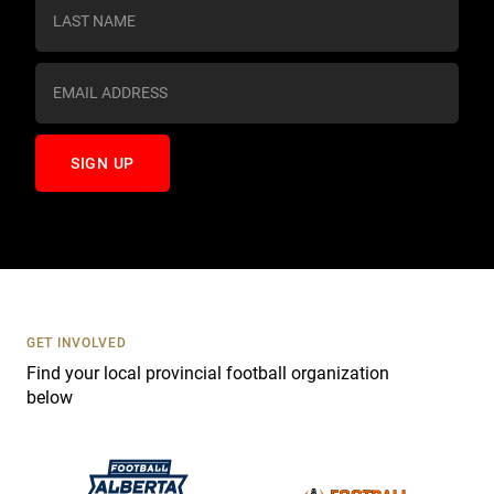
s
t
a
n
t
C
o
n
t
a
c
t
U
s
GET INVOLVED
e
Find your local provincial football organization
.
below
P
l
e
a