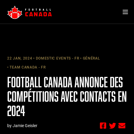
Skip
to
content
22 JAN, 2024
DOMESTIC EVENTS - FR
GÉNÉRAL
TEAM CANADA - FR
FOOTBALL CANADA ANNONCE DES
COMPÉTITIONS AVEC CONTACTS EN
2024
by Jamie Geisler