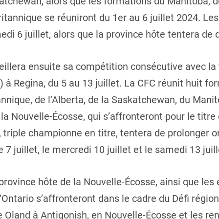
katchewan, alors que les formations du Manitoba, 
ritannique se réuniront du 1er au 6 juillet 2024. L
medi 6 juillet, alors que la province hôte tentera de 
llera ensuite sa compétition consécutive avec la t
à Regina, du 5 au 13 juillet. La CFC réunit huit f
nnique, de l’Alberta, de la Saskatchewan, du Manito
a Nouvelle-Écosse, qui s’affronteront pour le titr
 triple championne en titre, tentera de prolonger 
 juillet, le mercredi 10 juillet et le samedi 13 juill
a province hôte de la Nouvelle-Écosse, ainsi que le
Ontario s’affronteront dans le cadre du Défi région
de Oland à Antigonish, en Nouvelle-Écosse et les re