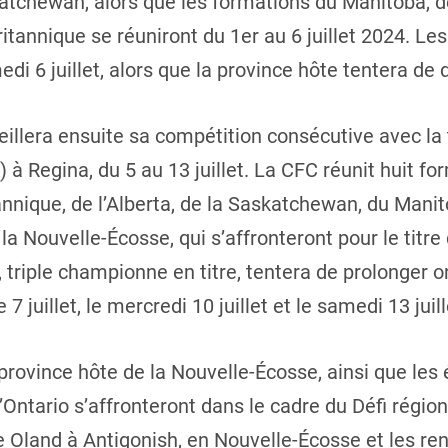
katchewan, alors que les formations du Manitoba, 
ritannique se réuniront du 1er au 6 juillet 2024. L
medi 6 juillet, alors que la province hôte tentera de 
llera ensuite sa compétition consécutive avec la t
à Regina, du 5 au 13 juillet. La CFC réunit huit f
nnique, de l’Alberta, de la Saskatchewan, du Manito
a Nouvelle-Écosse, qui s’affronteront pour le titr
 triple championne en titre, tentera de prolonger 
 juillet, le mercredi 10 juillet et le samedi 13 juill
a province hôte de la Nouvelle-Écosse, ainsi que le
Ontario s’affronteront dans le cadre du Défi région
de Oland à Antigonish, en Nouvelle-Écosse et les re