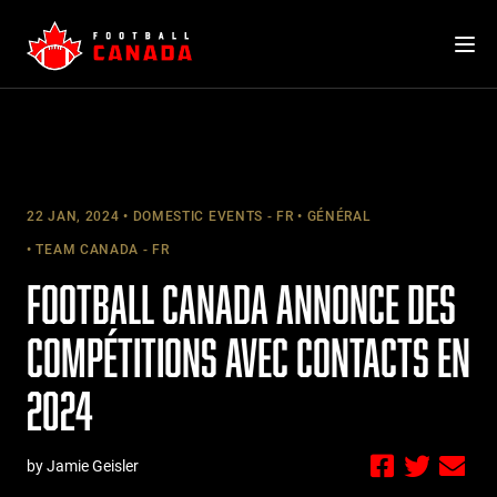
Skip
to
content
22 JAN, 2024
DOMESTIC EVENTS - FR
GÉNÉRAL
TEAM CANADA - FR
FOOTBALL CANADA ANNONCE DES
COMPÉTITIONS AVEC CONTACTS EN
2024
by Jamie Geisler