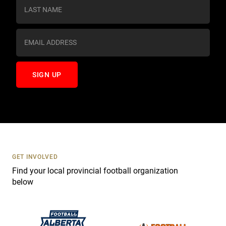
s
t
a
n
t
C
o
n
t
a
c
t
U
s
GET INVOLVED
e
Find your local provincial football organization
.
below
P
l
e
a