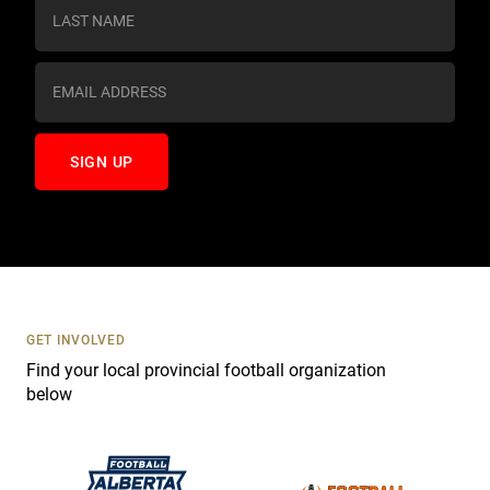
s
t
a
n
t
C
o
n
t
a
c
t
U
s
GET INVOLVED
e
Find your local provincial football organization
.
below
P
l
e
a