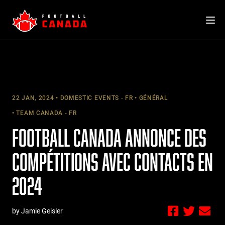
Skip
to
content
22 JAN, 2024
DOMESTIC EVENTS - FR
GÉNÉRAL
TEAM CANADA - FR
FOOTBALL CANADA ANNONCE DES
COMPÉTITIONS AVEC CONTACTS EN
2024
by Jamie Geisler