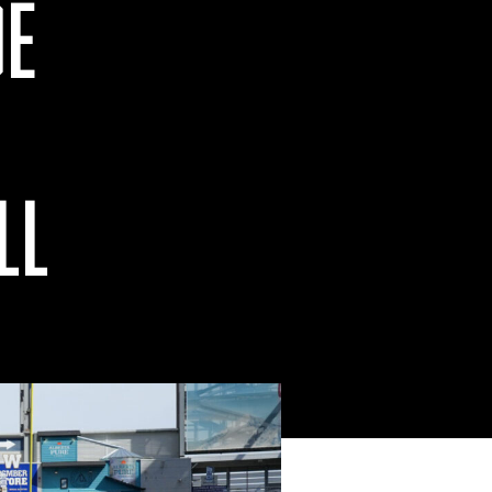
DE
LL