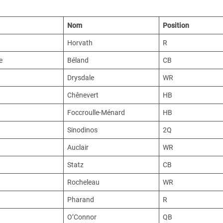
Nom
Position
Horvath
R
e
Béland
CB
Drysdale
WR
Chênevert
HB
Foccroulle-Ménard
HB
Sinodinos
2Q
Auclair
WR
Statz
CB
Rocheleau
WR
Pharand
R
O’Connor
QB