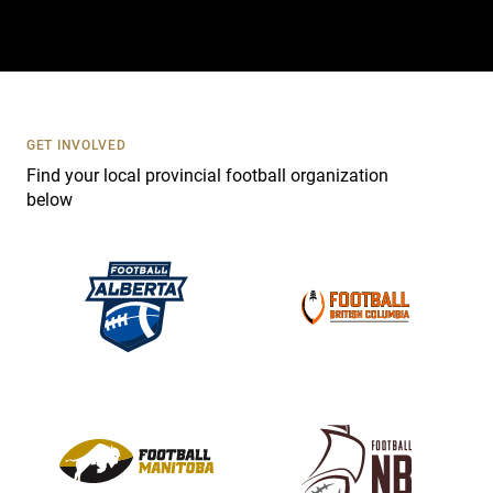
t
a
c
t
U
s
GET INVOLVED
e
Find your local provincial football organization
.
below
P
l
e
a
s
e
l
e
a
v
e