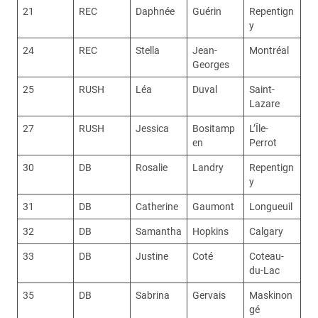
21
REC
Daphnée
Guérin
Repentign
y
24
REC
Stella
Jean-
Montréal
Georges
25
RUSH
Léa
Duval
Saint-
Lazare
27
RUSH
Jessica
Bositamp
L’Île-
en
Perrot
30
DB
Rosalie
Landry
Repentign
y
31
DB
Catherine
Gaumont
Longueuil
32
DB
Samantha
Hopkins
Calgary
33
DB
Justine
Coté
Coteau-
du-Lac
35
DB
Sabrina
Gervais
Maskinon
gé