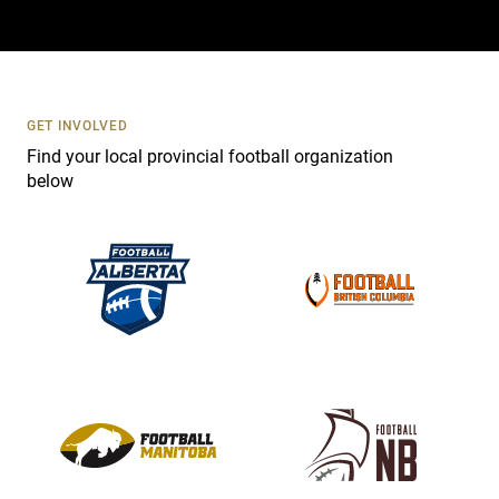
a
c
t
U
s
GET INVOLVED
e
Find your local provincial football organization
.
below
P
l
e
a
s
e
l
e
a
v
e
t