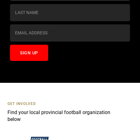
n
s
t
a
n
t
C
o
n
t
a
c
t
U
s
GET INVOLVED
e
Find your local provincial football organization
.
below
P
l
e