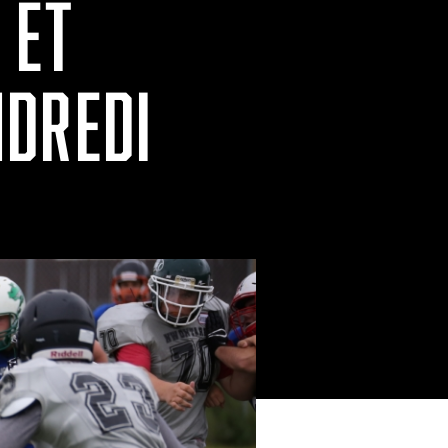
 ET
NDREDI