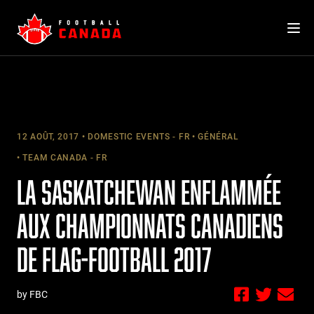
Skip
to
content
12 AOÛT, 2017
DOMESTIC EVENTS - FR
GÉNÉRAL
TEAM CANADA - FR
LA SASKATCHEWAN ENFLAMMÉE
AUX CHAMPIONNATS CANADIENS
DE FLAG-FOOTBALL 2017
by FBC