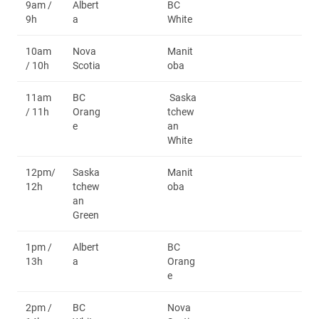
9am /
Albert
BC
9h
a
White
10am
Nova
Manit
/ 10h
Scotia
oba
11am
BC
Saska
/ 11h
Orang
tchew
e
an
White
12pm/
Saska
Manit
12h
tchew
oba
an
Green
1pm /
Albert
BC
13h
a
Orang
e
2pm /
BC
Nova