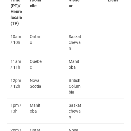
Time
/Domi
Visite
Liens
(PT)/
cile
ur
Heure
locale
(TP)
10am
Ontari
Saskat
/ 10h
o
chewa
n
11am
Quebe
Manit
/ 11h
c
oba
12pm
Nova
British
/ 12h
Scotia
Colum
bia
1pm /
Manit
Saskat
13h
oba
chewa
n
2pm /
Ontari
Nova