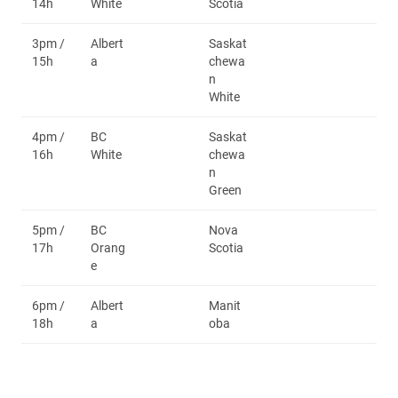
14h
White
Scotia
3pm /
Albert
Saskat
15h
a
chewa
n
White
4pm /
BC
Saskat
16h
White
chewa
n
Green
5pm /
BC
Nova
17h
Orang
Scotia
e
6pm /
Albert
Manit
18h
a
oba