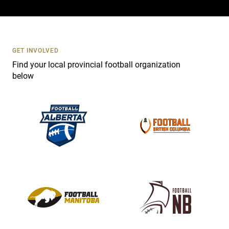
a
c
t
U
s
GET INVOLVED
e
Find your local provincial football organization
.
below
P
l
e
a
s
e
l
e
a
v
e
t
h