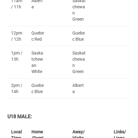
11am
Albert
Saskat
/ 11h
a
chewa
n
Green
12pm
Quebe
Quebe
/ 12h
c Red
c Blue
1pm /
Saska
Saskat
13h
tchew
chewa
an
n
White
Green
2pm /
Quebe
Albert
14h
c Blue
a
U18 MALE:
Local
Home
Away/
Links/