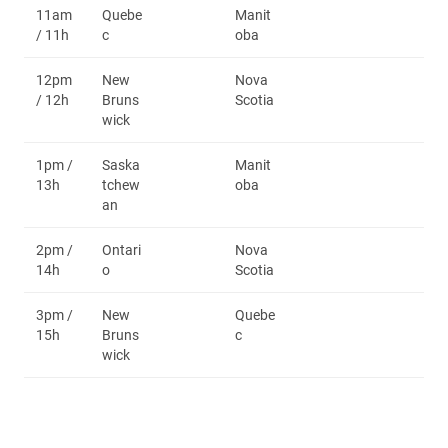
11am
Quebe
Manit
/ 11h
c
oba
12pm
New
Nova
/ 12h
Bruns
Scotia
wick
1pm /
Saska
Manit
13h
tchew
oba
an
2pm /
Ontari
Nova
14h
o
Scotia
3pm /
New
Quebe
15h
Bruns
c
wick