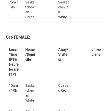
7pm /
Saska
Saskat
19h
tchew
chewa
an
n
Green
White
U16 FEMALE:
Local
Home
Away/
Links/
Time
/Domi
Visite
Liens
(PT)/
cile
ur
Heure
locale
(TP)
10am
Saska
Quebe
/ 10h
tchew
c Red
an
White