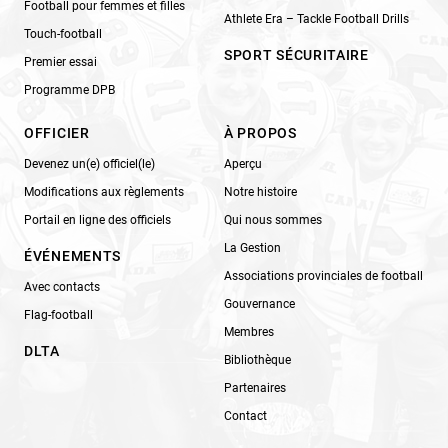
Football pour femmes et filles
Athlete Era – Tackle Football Drills
Touch-football
SPORT SÉCURITAIRE
Premier essai
Programme DPB
OFFICIER
À PROPOS
Devenez un(e) officiel(le)
Aperçu
Modifications aux règlements
Notre histoire
Portail en ligne des officiels
Qui nous sommes
La Gestion
ÉVÉNEMENTS
Associations provinciales de football
Avec contacts
Gouvernance
Flag-football
Membres
DLTA
Bibliothèque
Partenaires
Contact