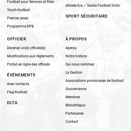
Football pour femmes et filles
Athlete Era – Tackle Football Drills
Touch-football
SPORT SÉCURITAIRE
Premier essai
Programme DPB
OFFICIER
À PROPOS
Devenez un(e) officiel(le)
Aperçu
Modifications aux règlements
Notre histoire
Portail en ligne des officiels
Qui nous sommes
La Gestion
ÉVÉNEMENTS
Associations provinciales de football
Avec contacts
Gouvernance
Flag-football
Membres
DLTA
Bibliothèque
Partenaires
Contact