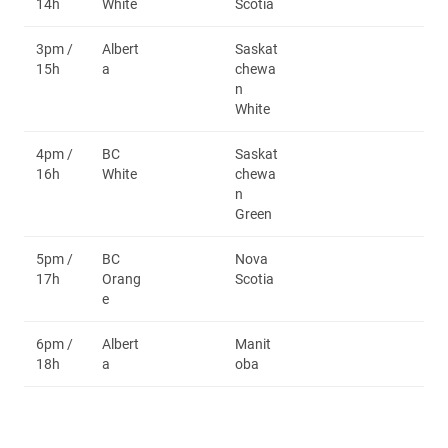
14h
White
Scotia
3pm /
Albert
Saskat
15h
a
chewa
n
White
4pm /
BC
Saskat
16h
White
chewa
n
Green
5pm /
BC
Nova
17h
Orang
Scotia
e
6pm /
Albert
Manit
18h
a
oba