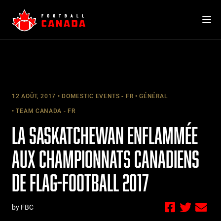
Skip
to
content
12 AOÛT, 2017
DOMESTIC EVENTS - FR
GÉNÉRAL
TEAM CANADA - FR
LA SASKATCHEWAN ENFLAMMÉE
AUX CHAMPIONNATS CANADIENS
DE FLAG-FOOTBALL 2017
by FBC