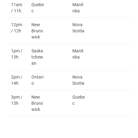
11am
Quebe
Manit
/ 11h
c
oba
12pm
New
Nova
/ 12h
Bruns
Scotia
wick
1pm /
Saska
Manit
13h
tchew
oba
an
2pm /
Ontari
Nova
14h
o
Scotia
3pm /
New
Quebe
15h
Bruns
c
wick