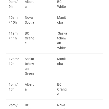
9am /
Albert
BC
9h
a
White
10am
Nova
Manit
/ 10h
Scotia
oba
11am
BC
Saska
/ 11h
Orang
tchew
e
an
White
12pm/
Saska
Manit
12h
tchew
oba
an
Green
1pm /
Albert
BC
13h
a
Orang
e
2pm /
BC
Nova