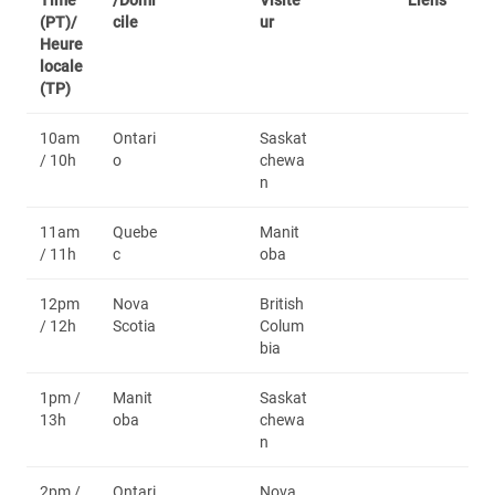
Time
/Domi
Visite
Liens
(PT)/
cile
ur
Heure
locale
(TP)
10am
Ontari
Saskat
/ 10h
o
chewa
n
11am
Quebe
Manit
/ 11h
c
oba
12pm
Nova
British
/ 12h
Scotia
Colum
bia
1pm /
Manit
Saskat
13h
oba
chewa
n
2pm /
Ontari
Nova