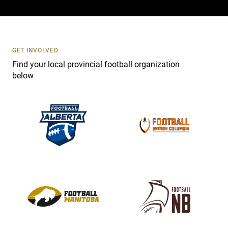
a
c
t
U
s
GET INVOLVED
e
Find your local provincial football organization
.
below
P
l
e
a
s
e
l
e
a
v
e
t
h