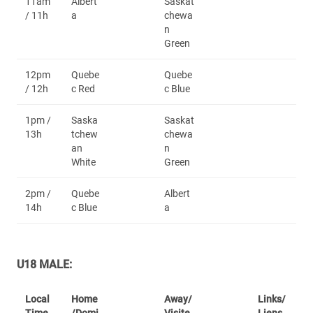
11am
Albert
Saskat
/ 11h
a
chewa
n
Green
12pm
Quebe
Quebe
/ 12h
c Red
c Blue
1pm /
Saska
Saskat
13h
tchew
chewa
an
n
White
Green
2pm /
Quebe
Albert
14h
c Blue
a
U18 MALE:
Local
Home
Away/
Links/