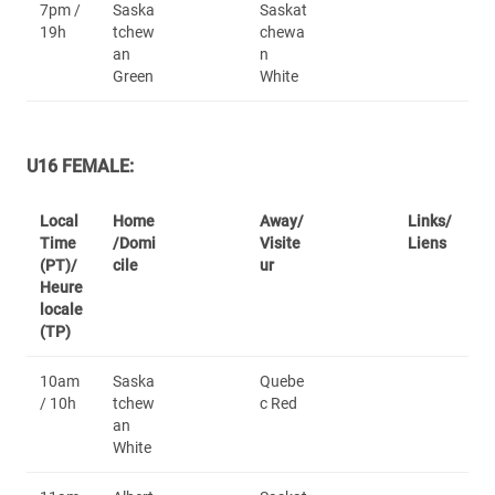
7pm /
Saska
Saskat
19h
tchew
chewa
an
n
Green
White
U16 FEMALE:
Local
Home
Away/
Links/
Time
/Domi
Visite
Liens
(PT)/
cile
ur
Heure
locale
(TP)
10am
Saska
Quebe
/ 10h
tchew
c Red
an
White