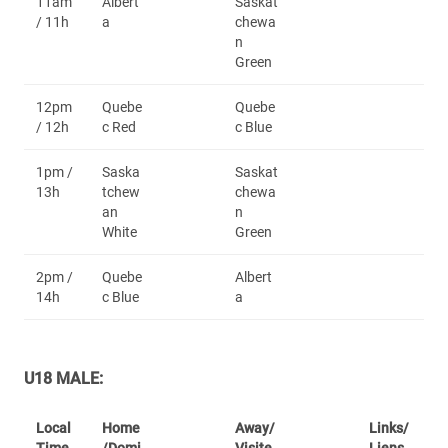
11am
Albert
Saskat
/ 11h
a
chewa
n
Green
12pm
Quebe
Quebe
/ 12h
c Red
c Blue
1pm /
Saska
Saskat
13h
tchew
chewa
an
n
White
Green
2pm /
Quebe
Albert
14h
c Blue
a
U18 MALE:
Local
Home
Away/
Links/