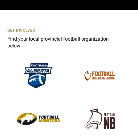
a
c
t
U
s
GET INVOLVED
e
Find your local provincial football organization
.
below
P
l
e
a
s
e
l
e
a
v
e
t
h