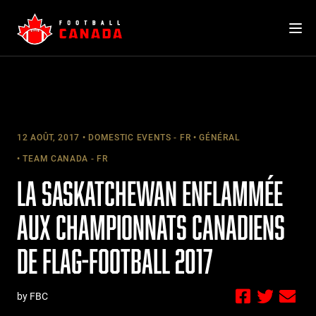
Skip
to
content
12 AOÛT, 2017
DOMESTIC EVENTS - FR
GÉNÉRAL
TEAM CANADA - FR
LA SASKATCHEWAN ENFLAMMÉE
AUX CHAMPIONNATS CANADIENS
DE FLAG-FOOTBALL 2017
by FBC