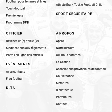
Football pour femmes et filles
Athlete Era – Tackle Football Drills
Touch-football
SPORT SÉCURITAIRE
Premier essai
Programme DPB
OFFICIER
À PROPOS
Devenez un(e) officiel(le)
Aperçu
Modifications aux règlements
Notre histoire
Portail en ligne des officiels
Qui nous sommes
La Gestion
ÉVÉNEMENTS
Associations provinciales de football
Avec contacts
Gouvernance
Flag-football
Membres
DLTA
Bibliothèque
Partenaires
Contact