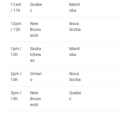
11am
Quebe
Manit
/ 11h
c
oba
12pm
New
Nova
/ 12h
Bruns
Scotia
wick
1pm /
Saska
Manit
13h
tchew
oba
an
2pm /
Ontari
Nova
14h
o
Scotia
3pm /
New
Quebe
15h
Bruns
c
wick