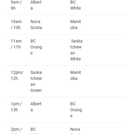
9am /
Albert
BC
9h
a
White
10am
Nova
Manit
/ 10h
Scotia
oba
11am
BC
Saska
/ 11h
Orang
tchew
e
an
White
12pm/
Saska
Manit
12h
tchew
oba
an
Green
1pm /
Albert
BC
13h
a
Orang
e
2pm /
BC
Nova