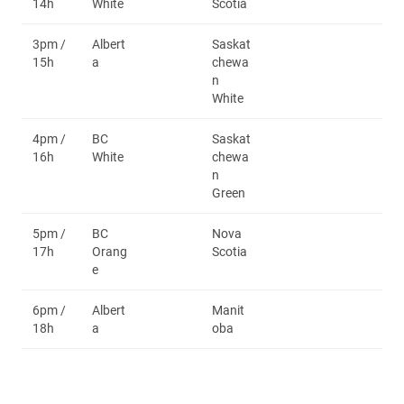
14h
White
Scotia
3pm /
Albert
Saskat
15h
a
chewa
n
White
4pm /
BC
Saskat
16h
White
chewa
n
Green
5pm /
BC
Nova
17h
Orang
Scotia
e
6pm /
Albert
Manit
18h
a
oba