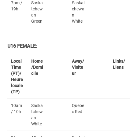
7pm /
Saska
Saskat
19h
tchew
chewa
an
n
Green
White
U16 FEMALE:
Local
Home
Away/
Links/
Time
/Domi
Visite
Liens
(PT)/
cile
ur
Heure
locale
(TP)
10am
Saska
Quebe
/ 10h
tchew
c Red
an
White