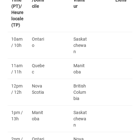
Time
/Domi
Visite
Liens
(PT)/
cile
ur
Heure
locale
(TP)
10am
Ontari
Saskat
/ 10h
o
chewa
n
11am
Quebe
Manit
/ 11h
c
oba
12pm
Nova
British
/ 12h
Scotia
Colum
bia
1pm /
Manit
Saskat
13h
oba
chewa
n
2pm /
Ontari
Nova