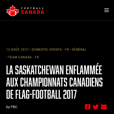
Skip
to
content
12 AOÛT, 2017
DOMESTIC EVENTS - FR
GÉNÉRAL
TEAM CANADA - FR
LA SASKATCHEWAN ENFLAMMÉE
AUX CHAMPIONNATS CANADIENS
DE FLAG-FOOTBALL 2017
by FBC