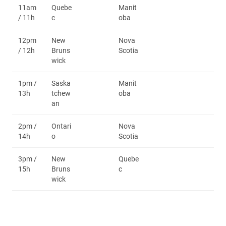
11am
Quebe
Manit
/ 11h
c
oba
12pm
New
Nova
/ 12h
Bruns
Scotia
wick
1pm /
Saska
Manit
13h
tchew
oba
an
2pm /
Ontari
Nova
14h
o
Scotia
3pm /
New
Quebe
15h
Bruns
c
wick