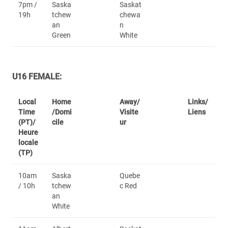
7pm /
Saska
Saskat
19h
tchew
chewa
an
n
Green
White
U16 FEMALE:
Local
Home
Away/
Links/
Time
/Domi
Visite
Liens
(PT)/
cile
ur
Heure
locale
(TP)
10am
Saska
Quebe
/ 10h
tchew
c Red
an
White