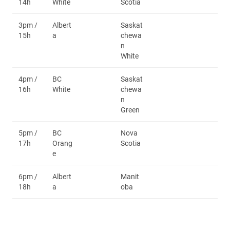
14h
White
Scotia
3pm /
Albert
Saskat
15h
a
chewa
n
White
4pm /
BC
Saskat
16h
White
chewa
n
Green
5pm /
BC
Nova
17h
Orang
Scotia
e
6pm /
Albert
Manit
18h
a
oba