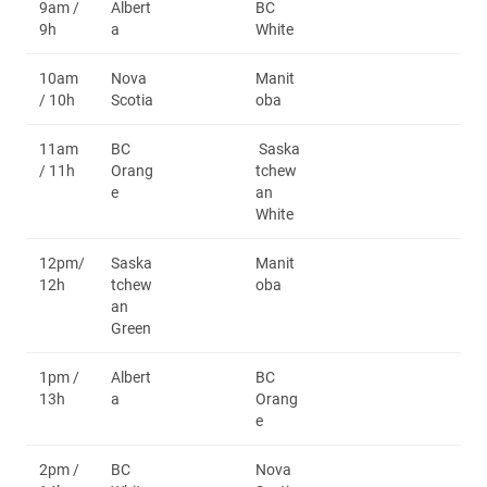
9am /
Albert
BC
9h
a
White
10am
Nova
Manit
/ 10h
Scotia
oba
11am
BC
Saska
/ 11h
Orang
tchew
e
an
White
12pm/
Saska
Manit
12h
tchew
oba
an
Green
1pm /
Albert
BC
13h
a
Orang
e
2pm /
BC
Nova