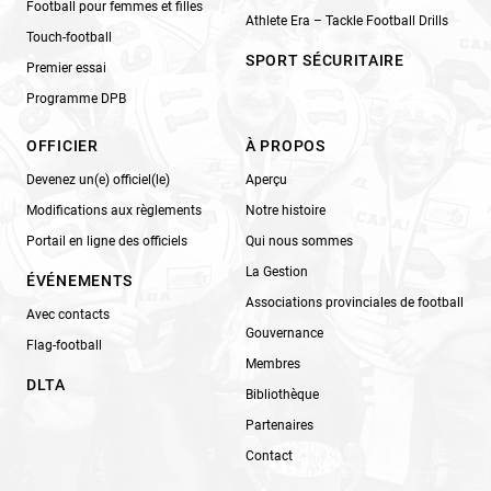
Football pour femmes et filles
Athlete Era – Tackle Football Drills
Touch-football
SPORT SÉCURITAIRE
Premier essai
Programme DPB
OFFICIER
À PROPOS
Devenez un(e) officiel(le)
Aperçu
Modifications aux règlements
Notre histoire
Portail en ligne des officiels
Qui nous sommes
La Gestion
ÉVÉNEMENTS
Associations provinciales de football
Avec contacts
Gouvernance
Flag-football
Membres
DLTA
Bibliothèque
Partenaires
Contact