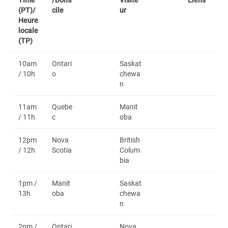
Time
/Domi
Visite
Liens
(PT)/
cile
ur
Heure
locale
(TP)
10am
Ontari
Saskat
/ 10h
o
chewa
n
11am
Quebe
Manit
/ 11h
c
oba
12pm
Nova
British
/ 12h
Scotia
Colum
bia
1pm /
Manit
Saskat
13h
oba
chewa
n
2pm /
Ontari
Nova