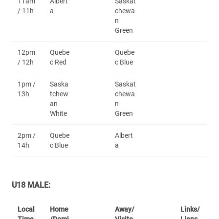
11am
Albert
Saskat
/ 11h
a
chewa
n
Green
12pm
Quebe
Quebe
/ 12h
c Red
c Blue
1pm /
Saska
Saskat
13h
tchew
chewa
an
n
White
Green
2pm /
Quebe
Albert
14h
c Blue
a
U18 MALE:
Local
Home
Away/
Links/