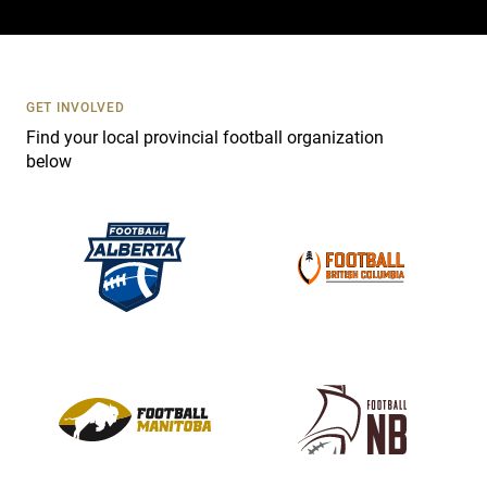
a
c
t
U
s
GET INVOLVED
e
Find your local provincial football organization
.
below
P
l
e
a
s
e
l
e
a
v
e
t
h