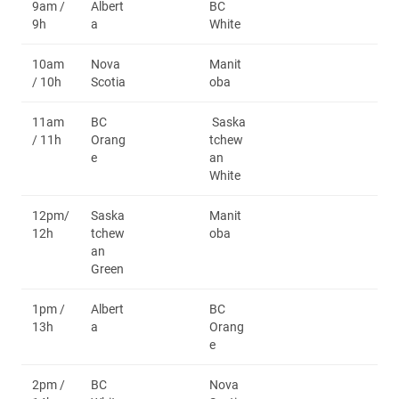
9am /
Albert
BC
9h
a
White
10am
Nova
Manit
/ 10h
Scotia
oba
11am
BC
Saska
/ 11h
Orang
tchew
e
an
White
12pm/
Saska
Manit
12h
tchew
oba
an
Green
1pm /
Albert
BC
13h
a
Orang
e
2pm /
BC
Nova