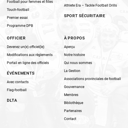
Football pour femmes et filles
Athlete Era – Tackle Football Drills
Touch-football
SPORT SÉCURITAIRE
Premier essai
Programme DPB
OFFICIER
À PROPOS
Devenez un(e) officiel(le)
Aperçu
Modifications aux règlements
Notre histoire
Portail en ligne des officiels
Qui nous sommes
La Gestion
ÉVÉNEMENTS
Associations provinciales de football
Avec contacts
Gouvernance
Flag-football
Membres
DLTA
Bibliothèque
Partenaires
Contact