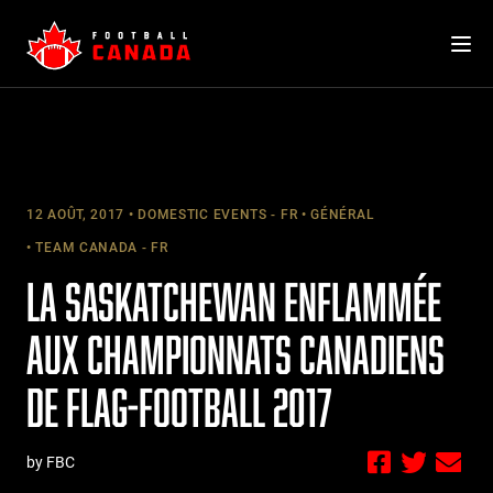
Skip
to
content
12 AOÛT, 2017
DOMESTIC EVENTS - FR
GÉNÉRAL
TEAM CANADA - FR
LA SASKATCHEWAN ENFLAMMÉE
AUX CHAMPIONNATS CANADIENS
DE FLAG-FOOTBALL 2017
by FBC