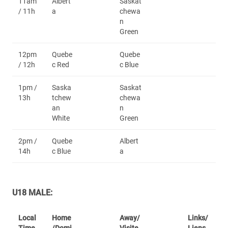
11am
Albert
Saskat
/ 11h
a
chewa
n
Green
12pm
Quebe
Quebe
/ 12h
c Red
c Blue
1pm /
Saska
Saskat
13h
tchew
chewa
an
n
White
Green
2pm /
Quebe
Albert
14h
c Blue
a
U18 MALE:
Local
Home
Away/
Links/