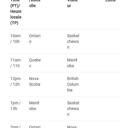
Time
/Domi
Visite
Liens
(PT)/
cile
ur
Heure
locale
(TP)
10am
Ontari
Saskat
/ 10h
o
chewa
n
11am
Quebe
Manit
/ 11h
c
oba
12pm
Nova
British
/ 12h
Scotia
Colum
bia
1pm /
Manit
Saskat
13h
oba
chewa
n
2pm /
Ontari
Nova