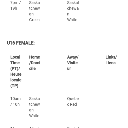
7pm /
Saska
Saskat
19h
tchew
chewa
an
n
Green
White
U16 FEMALE:
Local
Home
Away/
Links/
Time
/Domi
Visite
Liens
(PT)/
cile
ur
Heure
locale
(TP)
10am
Saska
Quebe
/ 10h
tchew
c Red
an
White