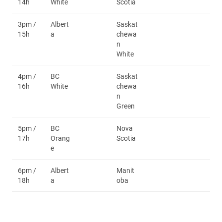
14h
White
Scotia
3pm /
Albert
Saskat
15h
a
chewa
n
White
4pm /
BC
Saskat
16h
White
chewa
n
Green
5pm /
BC
Nova
17h
Orang
Scotia
e
6pm /
Albert
Manit
18h
a
oba