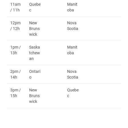
11am
Quebe
Manit
/ 11h
c
oba
12pm
New
Nova
/ 12h
Bruns
Scotia
wick
1pm /
Saska
Manit
13h
tchew
oba
an
2pm /
Ontari
Nova
14h
o
Scotia
3pm /
New
Quebe
15h
Bruns
c
wick