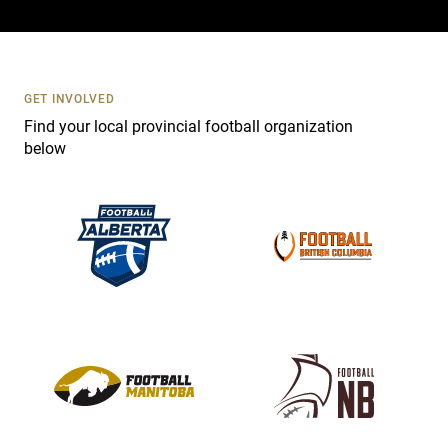
a
c
t
U
s
GET INVOLVED
e
Find your local provincial football organization
.
below
P
l
e
a
s
e
l
e
a
v
e
t
h