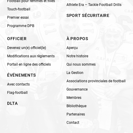
Football pour femmes et filles
Athlete Era – Tackle Football Drills
Touch-football
SPORT SÉCURITAIRE
Premier essai
Programme DPB
OFFICIER
À PROPOS
Devenez un(e) officiel(le)
Aperçu
Modifications aux règlements
Notre histoire
Portail en ligne des officiels
Qui nous sommes
La Gestion
ÉVÉNEMENTS
Associations provinciales de football
Avec contacts
Gouvernance
Flag-football
Membres
DLTA
Bibliothèque
Partenaires
Contact