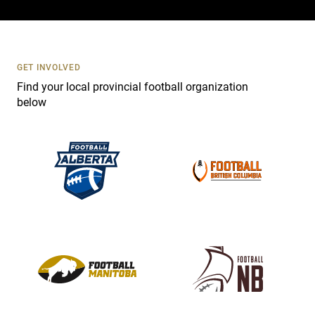
c
t
U
s
GET INVOLVED
e
Find your local provincial football organization
.
below
P
l
e
a
s
e
l
e
a
v
e
t
h