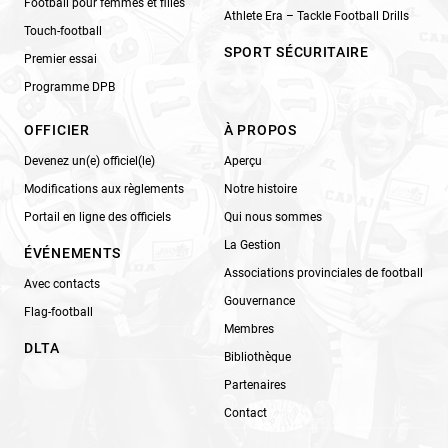
Football pour femmes et filles
Athlete Era – Tackle Football Drills
Touch-football
SPORT SÉCURITAIRE
Premier essai
Programme DPB
OFFICIER
À PROPOS
Devenez un(e) officiel(le)
Aperçu
Modifications aux règlements
Notre histoire
Portail en ligne des officiels
Qui nous sommes
La Gestion
ÉVÉNEMENTS
Associations provinciales de football
Avec contacts
Gouvernance
Flag-football
Membres
DLTA
Bibliothèque
Partenaires
Contact