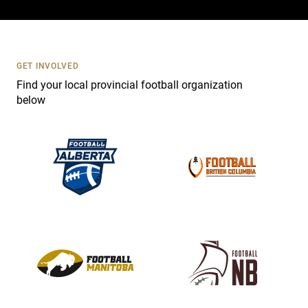
c
t
U
s
GET INVOLVED
e
Find your local provincial football organization
.
below
P
l
e
a
s
e
l
e
a
v
e
t
h