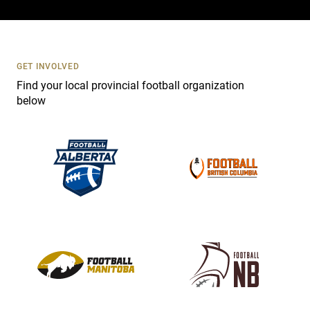
c
t
U
s
GET INVOLVED
e
Find your local provincial football organization
.
below
P
l
e
a
s
e
l
e
a
v
e
t
h