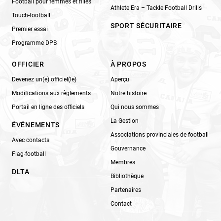
Football pour femmes et filles
Athlete Era – Tackle Football Drills
Touch-football
SPORT SÉCURITAIRE
Premier essai
Programme DPB
OFFICIER
À PROPOS
Devenez un(e) officiel(le)
Aperçu
Modifications aux règlements
Notre histoire
Portail en ligne des officiels
Qui nous sommes
La Gestion
ÉVÉNEMENTS
Associations provinciales de football
Avec contacts
Gouvernance
Flag-football
Membres
DLTA
Bibliothèque
Partenaires
Contact