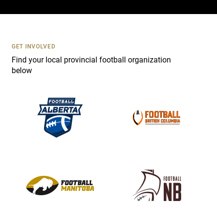
c
t
U
s
GET INVOLVED
e
Find your local provincial football organization
.
below
P
l
e
a
s
e
l
e
a
v
e
t
h