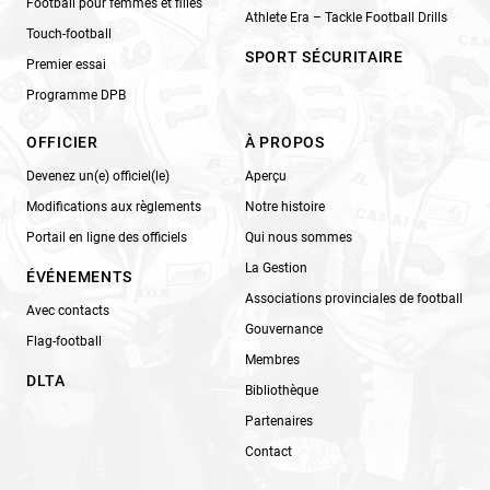
Football pour femmes et filles
Athlete Era – Tackle Football Drills
Touch-football
SPORT SÉCURITAIRE
Premier essai
Programme DPB
OFFICIER
À PROPOS
Devenez un(e) officiel(le)
Aperçu
Modifications aux règlements
Notre histoire
Portail en ligne des officiels
Qui nous sommes
La Gestion
ÉVÉNEMENTS
Associations provinciales de football
Avec contacts
Gouvernance
Flag-football
Membres
DLTA
Bibliothèque
Partenaires
Contact